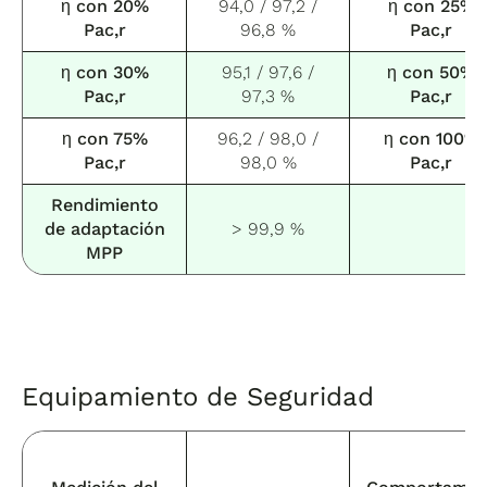
η con 20%
94,0 / 97,2 /
η con 25%
Pac,r
96,8 %
Pac,r
η con 30%
95,1 / 97,6 /
η con 50%
Pac,r
97,3 %
Pac,r
η con 75%
96,2 / 98,0 /
η con 100%
Pac,r
98,0 %
Pac,r
Rendimiento
de adaptación
> 99,9 %
MPP
Equipamiento de Seguridad