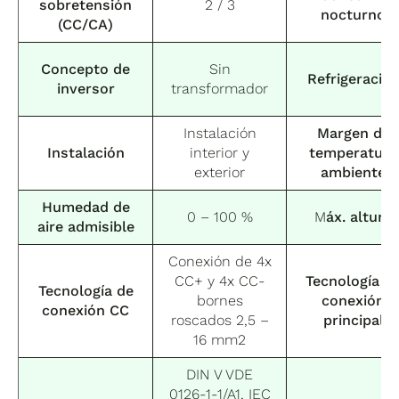
sobretensión
2 / 3
nocturno
(CC/CA)
Concepto de
Sin
Refrigeració
inversor
transformador
Instalación
Margen de
Instalación
interior y
temperatura
exterior
ambiente
Humedad de
0 – 100 %
M
áx. altura
aire admisible
Conexión de 4x
CC+ y 4x CC-
Tecnología d
Tecnología de
bornes
conexión
conexión CC
roscados 2,5 –
principal
16 mm2
DIN V VDE
0126-1-1/A1, IEC