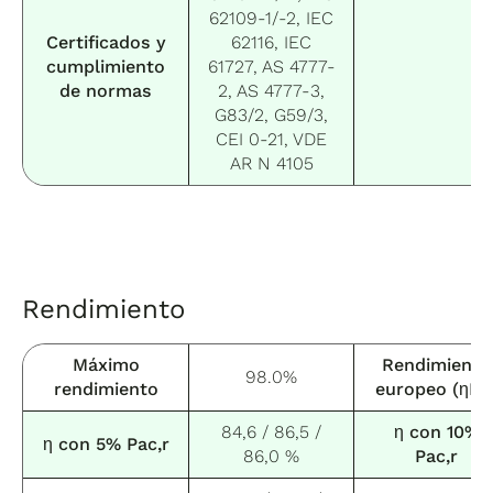
62109-1/-2, IEC
Certificados y
62116, IEC
cumplimiento
61727, AS 4777-
de normas
2, AS 4777-3,
G83/2, G59/3,
CEI 0-21, VDE
AR N 4105
Rendimiento
Máximo
Rendimiento
98.0%
rendimiento
europeo (ηEU
84,6 / 86,5 /
η con 10%
η con 5% Pac,r
86,0 %
Pac,r