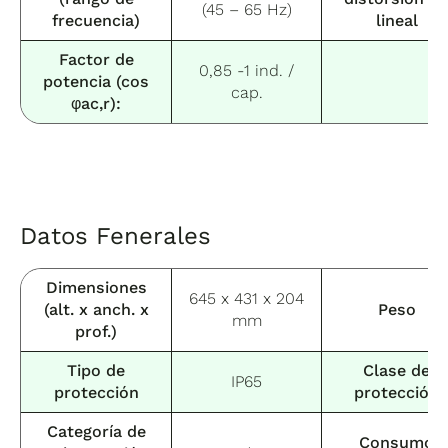
(45 – 65 Hz)
frecuencia)
lineal
Factor de
0,85 -1 ind. /
potencia (cos
cap.
φac,r):
Datos Fenerales
Dimensiones
645 x 431 x 204
(alt. x anch. x
Peso
mm
prof.)
Tipo de
Clase de
IP65
protección
protección
Categoría de
Consumo