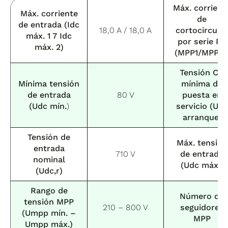
Máx. corrient
Máx. corriente
de
de entrada (Idc
18,0 A / 18,0 A
cortocircuit
máx. 1 7 Idc
por serie FV
máx. 2)
(MPP1/MPP2)
Tensión CC
Mínima tensión
mínima de
de entrada
80 V
puesta en
(Udc mín.
)
servicio (Udc
arranque)
Tensión de
Máx. tensión
entrada
710 V
de entrada
nominal
(Udc máx.)
(Udc,r)
Rango de
Número de
tensión MPP
210 – 800 V
seguidores
(Umpp mín. –
MPP
Umpp máx.)