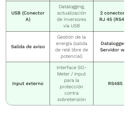
Datalogging,
USB (Conector
actualización
2 conectore
A)
de inversores
RJ 45 (RS422
vía USB
Gestión de la
energía (salida
Datalogger y
Salida de aviso
de relé libre de
Servidor we
potencial)
Interface SO-
Meter / Input
para la
Input externo
RS485
protección
contra
sobretensión