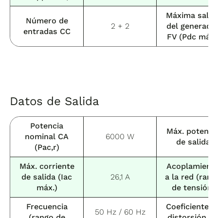
Máxima salid
Número de
2 + 2
del generado
entradas CC
FV (Pdc máx.
Datos de Salida
Potencia
Máx. potenci
nominal CA
6000 W
de salida
(Pac,r)
Máx. corriente
Acoplamient
de salida (Iac
26,1 A
a la red (rang
máx.)
de tensión)
Frecuencia
Coeficiente d
50 Hz / 60 Hz
(rango de
distorsión n