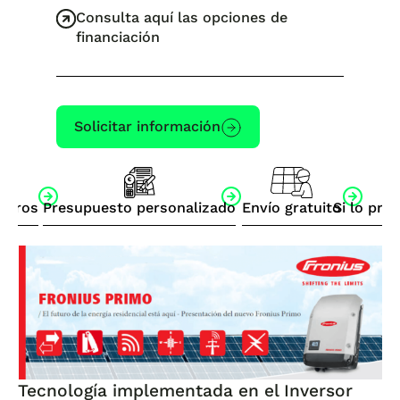
Consulta aquí las opciones de
financiación
Solicitar información
otros
Presupuesto personalizado
Envío gratuito
Si lo pre
Tecnología implementada en el Inversor