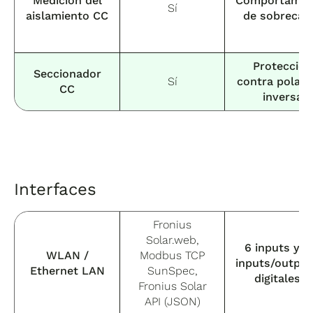
Medición del
Comportamie
Sí
aislamiento CC
de sobrecar
Protección
Seccionador
Sí
contra polari
CC
inversa
Interfaces
Fronius
Solar.web,
6 inputs y 4
WLAN /
Modbus TCP
inputs/output
Ethernet LAN
SunSpec,
digitales
Fronius Solar
API (JSON)