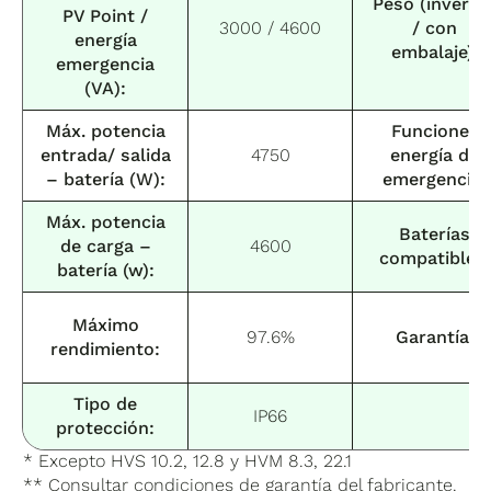
Peso (inverso
PV Point /
3000 / 4600
/ con
energía
embalaje):
emergencia
(VA):
Máx. potencia
Funciones
entrada/ salida
4750
energía de
– batería (W):
emergencia:
Máx. potencia
Baterías
de carga –
4600
compatibles:
batería (w):
Máximo
97.6%
Garantía:
rendimiento:
Tipo de
IP66
protección:
* Excepto HVS 10.2, 12.8 y HVM 8.3, 22.1
** Consultar condiciones de garantía del fabricante.