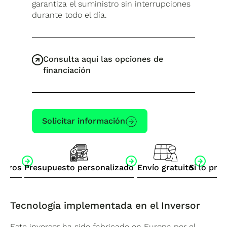
garantiza el suministro sin interrupciones
durante todo el día.
Consulta aquí las opciones de
financiación
Solicitar información
otros
Presupuesto personalizado
Envío gratuito
Si lo pre
Tecnología implementada en el Inversor
Este inversor ha sido fabricado en Europa por el