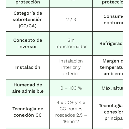
protección
protección
Categoría de
Consumo
sobretensión
2 / 3
nocturno
(CC/CA)
Concepto de
Sin
Refrigeració
inversor
transformador
Instalación
Margen de
Instalación
interior y
temperatura
exterior
ambiente
Humedad de
0 – 100 %
M
áx. altura
aire admisible
4 x CC+ y 4 x
Tecnología d
Tecnología de
CC bornes
conexión
conexión CC
roscados 2.5 –
principal
16mm2