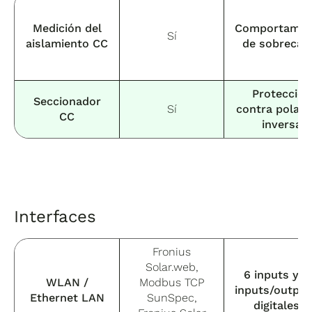
Medición del
Comportamie
Sí
aislamiento CC
de sobrecar
Protección
Seccionador
Sí
contra polari
CC
inversa
Interfaces
Fronius
Solar.web,
6 inputs y 4
WLAN /
Modbus TCP
inputs/output
Ethernet LAN
SunSpec,
digitales