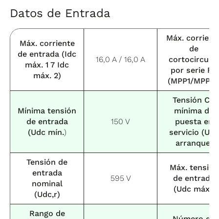
Datos de Entrada
Máx. corrient
Máx. corriente
de
de entrada (Idc
16,0 A / 16,0 A
cortocircuit
máx. 1 7 Idc
por serie FV
máx. 2)
(MPP1/MPP2)
Tensión CC
Mínima tensión
mínima de
de entrada
150 V
puesta en
(Udc mín.
)
servicio (Udc
arranque)
Tensión de
Máx. tensión
entrada
595 V
de entrada
nominal
(Udc máx.)
(Udc,r)
Rango de
Número de