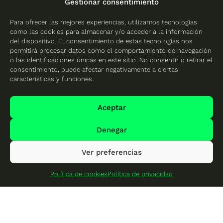
Placas solares en
Gestionar consentimiento
Castellón
Para ofrecer las mejores experiencias, utilizamos tecnologías
Placas solares en
como las cookies para almacenar y/o acceder a la información
Valencia
del dispositivo. El consentimiento de estas tecnologías nos
permitirá procesar datos como el comportamiento de navegación
o las identificaciones únicas en este sitio. No consentir o retirar el
consentimiento, puede afectar negativamente a ciertas
características y funciones.
Protección de datos
Política de cookies
Aceptar
Mapa del sitio
Denegar
Ver preferencias
© 2026 Cambio Energético - Todos los derechos
reservados
Política de cookies
Política de privacidad