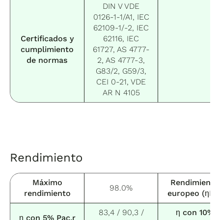
DIN V VDE
0126-1-1/A1, IEC
62109-1/-2, IEC
Certificados y
62116, IEC
cumplimiento
61727, AS 4777-
de normas
2, AS 4777-3,
G83/2, G59/3,
CEI 0-21, VDE
AR N 4105
Rendimiento
Máximo
Rendimiento
98.0%
rendimiento
europeo (ηEU
83,4 / 90,3 /
η con 10%
η con 5% Pac,r