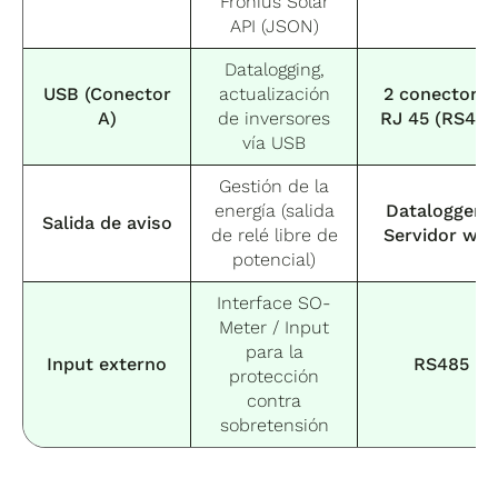
Fronius Solar
API (JSON)
Datalogging,
USB (Conector
actualización
2 conectore
A)
de inversores
RJ 45 (RS422
vía USB
Gestión de la
energía (salida
Datalogger y
Salida de aviso
de relé libre de
Servidor we
potencial)
Interface SO-
Meter / Input
para la
Input externo
RS485
protección
contra
sobretensión