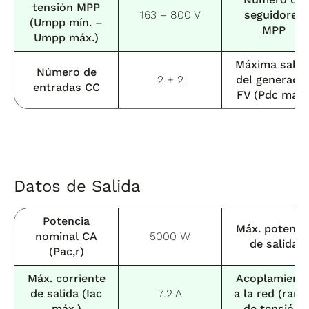
tensión MPP
163 – 800 V
seguidores
(Umpp mín. –
MPP
Umpp máx.)
Máxima salid
Número de
2 + 2
del generado
entradas CC
FV (Pdc máx.
Datos de Salida
Potencia
Máx. potenci
nominal CA
5000 W
de salida
(Pac,r)
Máx. corriente
Acoplamient
de salida (Iac
7.2 A
a la red (rang
máx.)
de tensión)