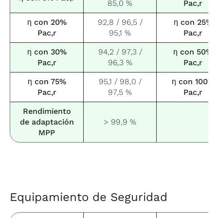
85,0 %
Pac,r
η con 20%
92,8 / 96,5 /
η con 25%
Pac,r
95,1 %
Pac,r
η con 30%
94,2 / 97,3 /
η con 50%
Pac,r
96,3 %
Pac,r
η con 75%
95,1 / 98,0 /
η con 100%
Pac,r
97,5 %
Pac,r
Rendimiento
de adaptación
> 99,9 %
MPP
Equipamiento de Seguridad