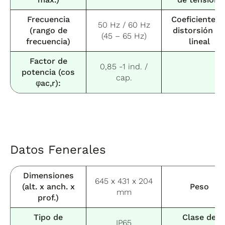
Frecuencia
Coeficiente d
50 Hz / 60 Hz
(rango de
distorsión n
(45 – 65 Hz)
frecuencia)
lineal
Factor de
0,85 -1 ind. /
potencia (cos
cap.
φac,r):
Datos Fenerales
Dimensiones
645 x 431 x 204
(alt. x anch. x
Peso
mm
prof.)
Tipo de
Clase de
IP65