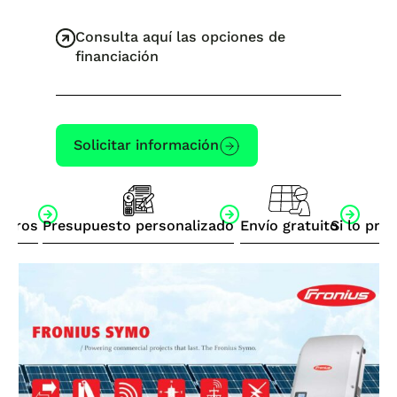
Consulta aquí las opciones de
financiación
Solicitar información
otros
Presupuesto personalizado
Envío gratuito
Si lo pre