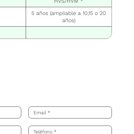
HVS/HVM *
5 años (ampliable a 10,15 o 20
años)