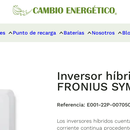
es
Punto de recarga
Baterías
Nosotros
Bl
Inversor híbr
FRONIUS SYM
Referencia:
E001-22P-00705
Los inversores híbridos cuen
corriente continua procedente