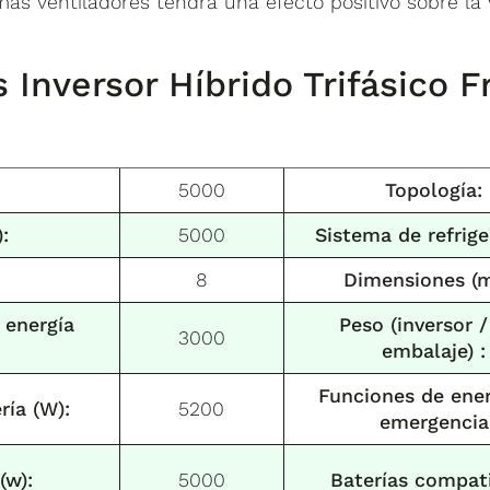
s ventiladores tendrá una efecto positivo sobre la vi
 I
nversor Híbrido Trifásico 
5000
Topología:
:
5000
Sistema de refrige
8
Dimensiones (
 energía
Peso (inversor 
3000
embalaje) :
Funciones de ener
ría (W):
5200
emergencia
(w):
5000
Baterías compati