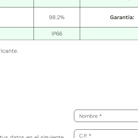
98.2%
Garantía:
IP66
icante.
us datos en el siguiente