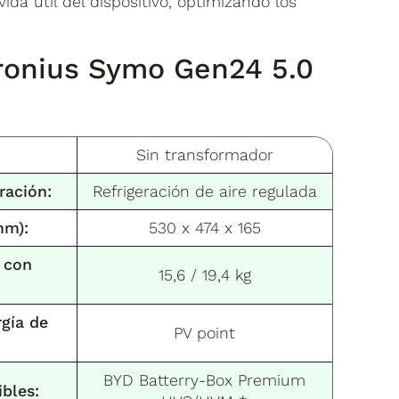
da útil del dispositivo, optimizando los
Fronius Symo Gen24 5.0
Sin transformador
ración:
Refrigeración de aire regulada
mm):
530 x 474 x 165
/ con
15,6 / 19,4 kg
gía de
PV point
BYD Batterry-Box Premium
bles: