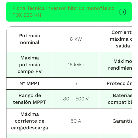
Ficha Técnica inversor híbrido monofásico
FOX ESS KH
Corriente
Potencia
8 kW
máxima de
nominal
salida
Máxima
Máximo
potencia
16 kWp
rendimiento
campo FV
Nº MPPT
3
Protección I
Rango de
Baterías
80 – 500 V
tensión MPPT
compatibles
Máxima
corriente de
50 A
Garantía
carga/descarga