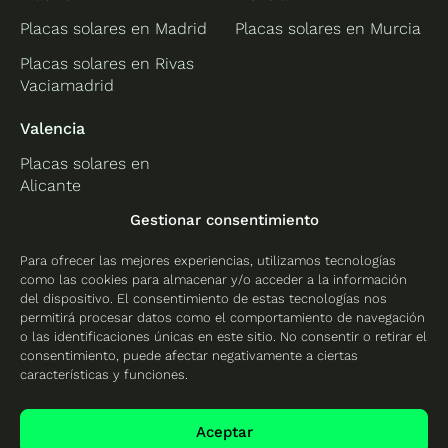
Placas solares en Madrid
Placas solares en Murcia
Placas solares en Rivas
Vaciamadrid
Valencia
Placas solares en
Alicante
Placas solares en
Gestionar consentimiento
Castellón
Para ofrecer las mejores experiencias, utilizamos tecnologías
Placas solares en
como las cookies para almacenar y/o acceder a la información
Valencia
del dispositivo. El consentimiento de estas tecnologías nos
permitirá procesar datos como el comportamiento de navegación
o las identificaciones únicas en este sitio. No consentir o retirar el
consentimiento, puede afectar negativamente a ciertas
características y funciones.
Protección de datos
Política de cookies
Aceptar