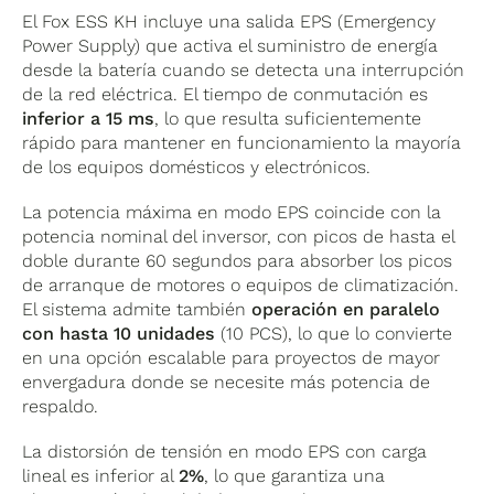
sistemas de baja tensión: las pérdidas en los
que permite alcanzar capacidades de
El Fox ESS KH incluye una salida EPS (Emergency
cables y en la conversión son menores, y la
almacenamiento de hasta
33,24 kWh
con las
Power Supply) que activa el suministro de energía
eficiencia global del ciclo de carga-descarga
baterías propias de Fox ESS. Esta escalabilidad
desde la batería cuando se detecta una interrupción
mejora de forma significativa.
hace que el KH sea una opción válida tanto
de la red eléctrica. El tiempo de conmutación es
para quien empieza con una sola batería y
inferior a 15 ms
, lo que resulta suficientemente
La corriente máxima de carga y descarga es de
quiere ampliar en el futuro, como para quien
rápido para mantener en funcionamiento la mayoría
50 A
, lo que permite tasas de carga
desde el principio necesita una reserva
de los equipos domésticos y electrónicos.
relativamente rápidas cuando hay excedente
energética importante.
solar disponible.
La potencia máxima en modo EPS coincide con la
potencia nominal del inversor, con picos de hasta el
La comunicación con la batería se realiza por
doble durante 60 segundos para absorber los picos
CAN o RS485
, dos protocolos industriales
de arranque de motores o equipos de climatización.
estándar y fiables.
El sistema admite también
operación en paralelo
con hasta 10 unidades
(10 PCS), lo que lo convierte
en una opción escalable para proyectos de mayor
envergadura donde se necesite más potencia de
respaldo.
La distorsión de tensión en modo EPS con carga
lineal es inferior al
2%
, lo que garantiza una