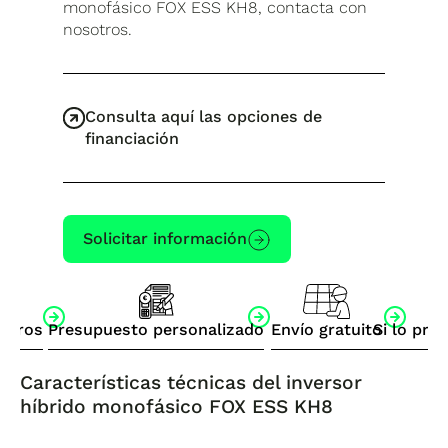
monofásico FOX ESS KH8, contacta con
nosotros.
Consulta aquí las opciones de
financiación
Solicitar información
otros
Presupuesto personalizado
Envío gratuito
Si lo pre
Características técnicas del inversor
híbrido monofásico FOX ESS KH8