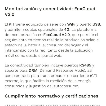
dirección. Esto lo hace apto para instalación
en exteriores, lo que añade flexibilidad a la
El fabricante destaca la filosofía de instalación
Monitorización y conectividad: FoxCloud
hora de elegir la ubicación del inversor.
plug and play
: el equipo llega con las
V2.0
protecciones integradas (incluido el fusible de
protección DC) y la configuración por defecto
El KH viene equipado de serie con
WiFi
y puerto
USB
,
cubre la mayoría de los escenarios de
y admite módulos opcionales de
4G
. La plataforma
instalación sin necesidad de ajustes
de monitorización es
FoxCloud V2.0
, que permite el
complejos. Esto reduce el tiempo de puesta en
seguimiento en tiempo real de la producción solar, el
marcha y minimiza los errores de
estado de la batería, el consumo del hogar y el
configuración.
intercambio con la red, tanto desde la aplicación
móvil como desde el portal web.
Entre las protecciones integradas se incluyen
protección contra inversión de polaridad en PV
La conectividad también incluye puertos
RS485
y
y en batería, protección anti-isla, protección
soporte para
DRM
(Demand Response Mode), así
frente a corriente de fuga, detección de
como entrada para transformador de corriente (CT)
resistencia de aislamiento y protección frente
externo, lo que facilita la medición de la energía
a sobretensiones AC y DC tipo II. La categoría
consumida y la gestión del autoconsumo.
de sobretensión es
III en el lado AC y II en el
Cumplimiento normativo y certificaciones
lado DC
, conforme a la normativa europea.