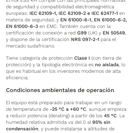
El Fox ESS KH cumple con las principales normativas
de seguridad y compatibilidad electromagnética
europeas:
IEC 62109-1, IEC 62109-2 e IEC 62477-1
en
materia de seguridad, y
EN 61000-6-1, EN 61000-6-2,
EN 61000-6-3
en EMC. También cuenta con la
certificación de conexión a red
G99
(UK) y
EN 50549
,
y dispone de la certificación
NRS 097-2-1
para el
mercado sudafricano.
Tiene categoría de protección
Clase I
(con tierra de
protección) y la tipología electrónica es
no aislada
, lo
que es habitual en los inversores modernos de alta
eficiencia.
Condiciones ambientales de operación
El equipo está preparado para trabajar en un rango
de temperatura de
-25 °C a +60 °C
, aunque empieza
a reducir potencia (derating) a partir de los
45 °C
. La
humedad relativa admitida va del 0 al
95% sin
condensación
, y puede instalarse a altitudes de