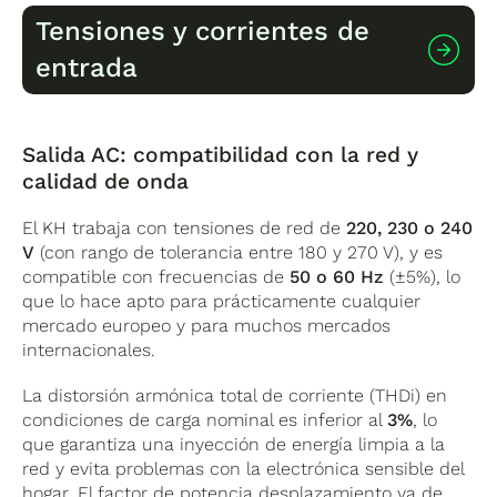
Tensiones y corrientes de
El Fox ESS KH incorpora entre
tres y cuatro
entrada
rastreadores MPPT independientes
, lo que
permite trabajar con hasta cuatro strings de
paneles con orientaciones o inclinaciones
distintas sin que uno penalice al otro.
El rango de tensión MPPT del KH se sitúa entre
Salida AC: compatibilidad con la red y
los
80 y 500 V DC
, con una tensión de
calidad de onda
arranque a partir de los 75 V. La tensión
máxima de entrada en el generador
El KH trabaja con tensiones de red de
220, 230 o 240
fotovoltaico puede llegar hasta los
600 V DC
V
(con rango de tolerancia entre 180 y 270 V), y es
en función del modelo. La corriente máxima de
compatible con frecuencias de
50 o 60 Hz
(±5%), lo
entrada por tracker es de
16 A
(ISC máxima de
que lo hace apto para prácticamente cualquier
20 A), lo que lo hace compatible con
mercado europeo y para muchos mercados
prácticamente todos los módulos de alta
internacionales.
potencia disponibles actualmente en el
mercado, incluidos los módulos de formato
La distorsión armónica total de corriente (THDi) en
grande con células de media celda o TOPCon.
condiciones de carga nominal es inferior al
3%
, lo
que garantiza una inyección de energía limpia a la
La potencia máxima de array admitida varía
red y evita problemas con la electrónica sensible del
según el modelo: desde los
15.000 Wp
del KH7
hogar. El factor de potencia desplazamiento va de