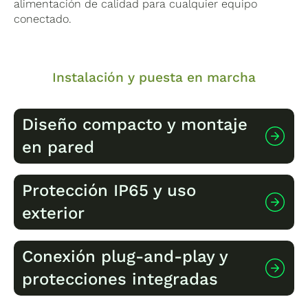
alimentación de calidad para cualquier equipo
conectado.
Instalación y puesta en marcha
Diseño compacto y montaje
en pared
Protección IP65 y uso
El inversor tiene unas dimensiones de
450 ×
exterior
527 × 208 mm
y un peso de
29 kg
(versión KH)
o
27,5 kg
(versión KA). Son medidas que
permiten una instalación mural sin
Conexión plug-and-play y
complicaciones, incluso en espacios reducidos
La clasificación
IP65
significa que el equipo
como cuartos de contadores o garajes.
protecciones integradas
está completamente protegido contra el polvo
y contra chorros de agua desde cualquier