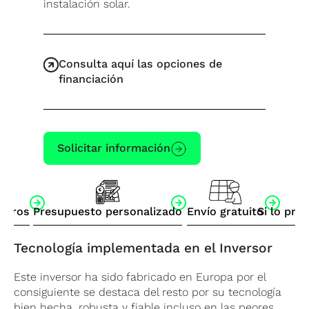
instalación solar.
Consulta aquí las opciones de
financiación
Solicitar información
otros
Presupuesto personalizado
Envío gratuito
Si lo pre
Tecnología implementada en el Inversor
Este inversor ha sido fabricado en Europa por el
consiguiente se destaca del resto por su tecnología
bien hecha, robusta y fiable incluso en las peores