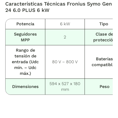
Características Técnicas Fronius
Symo Gen
24 6.0 PLUS 6 kW
Potencia
6 kW
Tipo
Seguidores
Clase de
2
MPP
protección
Rango de
tensión de
Baterías
entrada (Udc
80 V – 800 V
compatibles
mín. – Udc
máx.)
594 x 527 x 180
Dimensiones
Peso
mm