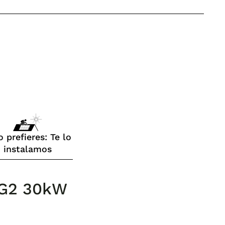
o prefieres: Te lo
instalamos
I G2 30kW