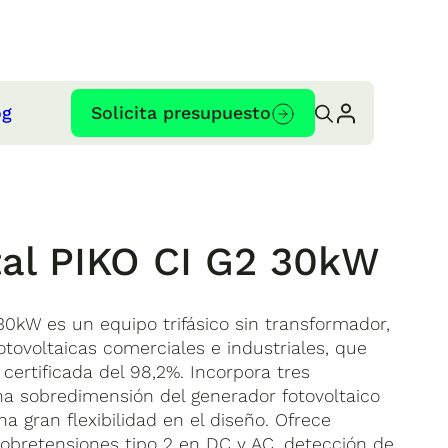
og
Solicita presupuesto
tal PIKO CI G2 30kW
 30kW es un equipo trifásico sin transformador,
otovoltaicas comerciales e industriales, que
 certificada del 98,2%. Incorpora tres
a sobredimensión del generador fotovoltaico
na gran flexibilidad en el diseño. Ofrece
obretensiones tipo 2 en DC y AC, detección de