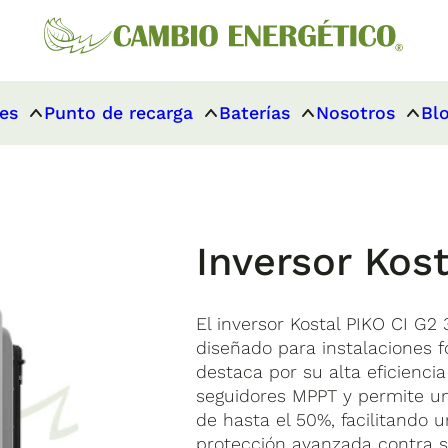
es
Punto de recarga
Baterías
Nosotros
Bl
Inversor Kos
El inversor Kostal PIKO CI G2
diseñado para instalaciones f
destaca por su alta eficiencia
seguidores MPPT y permite un
de hasta el 50%, facilitando u
protección avanzada contra s