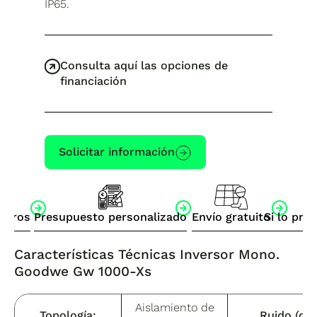
IP65.
Consulta aquí las opciones de
financiación
Solicitar información
otros
Presupuesto personalizado
Envío gratuito
Si lo pre
Características Técnicas
Inversor Mono.
Goodwe Gw 1000-Xs
Aislamiento de
Topología:
Ruido (dB)