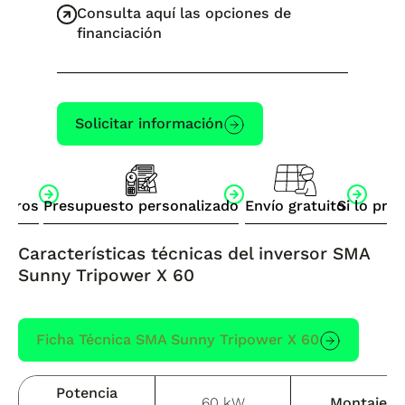
Consulta aquí las opciones de
financiación
Solicitar información
otros
Presupuesto personalizado
Envío gratuito
Si lo pre
Características técnicas del inversor SMA
Sunny Tripower X 60
Ficha Técnica SMA Sunny Tripower X 60
Potencia
60 kW
Montaje