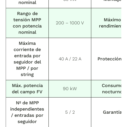
nominal
Rango de
tensión MPP
Máximo
200 – 1000 V
con potencia
rendimiento
nominal
Máxima
corriente de
entrada por
40 A / 22 A
Protección I
seguidor del
MPP / por
string
Máx. potencia
Consumo
90 kW
del campo FV
nocturno
Nº de MPP
independientes
5 / 2
Garantía
/ entradas por
seguidor