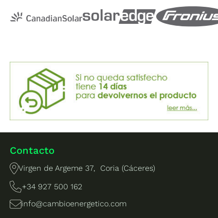
Contacto
Virgen de Argeme 37, Coria (Cáceres)
+34 927 500 162
info@cambioenergetico.com