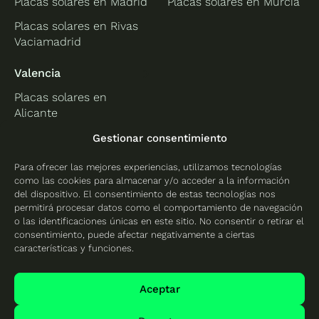
Placas solares en Madrid
Placas solares en Murcia
Placas solares en Rivas
Vaciamadrid
Valencia
Placas solares en
Alicante
Placas solares en
Gestionar consentimiento
Castellón
Para ofrecer las mejores experiencias, utilizamos tecnologías
Placas solares en
como las cookies para almacenar y/o acceder a la información
Valencia
del dispositivo. El consentimiento de estas tecnologías nos
permitirá procesar datos como el comportamiento de navegación
o las identificaciones únicas en este sitio. No consentir o retirar el
consentimiento, puede afectar negativamente a ciertas
características y funciones.
Protección de datos
Política de cookies
Aceptar
Mapa del sitio