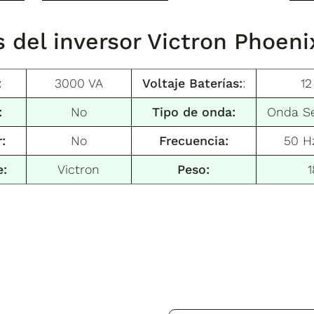
s del inversor Victron Phoe
:
3000 VA
Voltaje Baterías:
:
12
:
No
Tipo de onda:
Onda Se
:
No
Frecuencia:
50 H
e:
Victron
Peso:
1