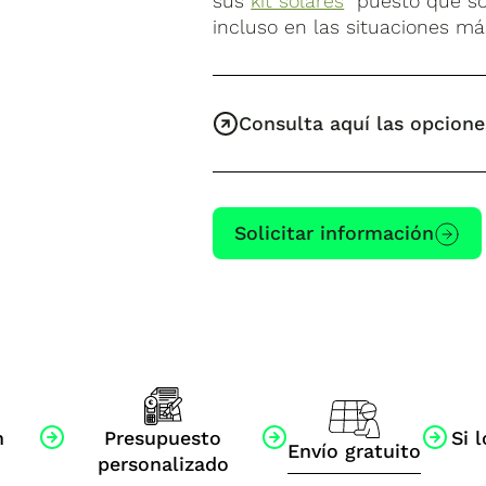
sus
kit solares
puesto que son
incluso en las situaciones má
Consulta aquí las opcione
Solicitar información
n
Presupuesto
Si l
Envío gratuito
personalizado