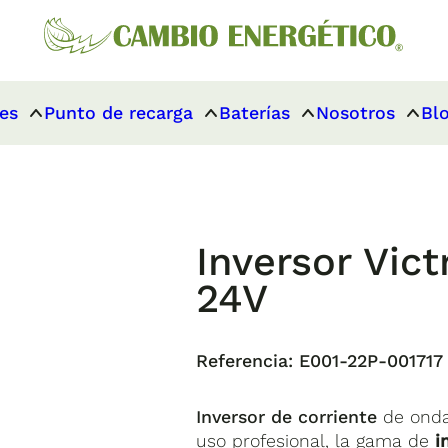
es
Punto de recarga
Baterías
Nosotros
Bl
Inversor Vic
24V
Referencia:
E001-22P-001717
Inversor de corriente
de onda
uso profesional, la gama de
in