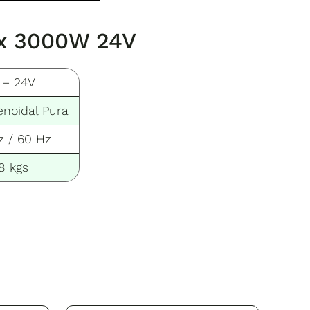
nix 3000W 24V
 – 24V
noidal Pura
z / 60 Hz
8 kgs