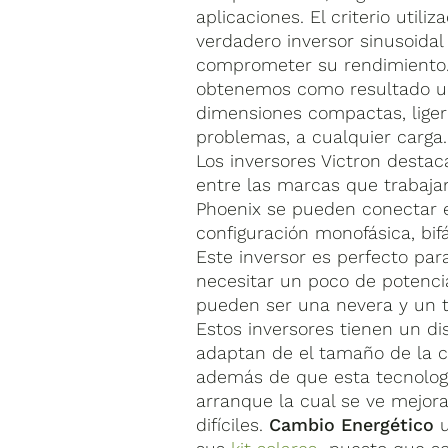
aplicaciones. El criterio util
verdadero inversor sinusoidal
comprometer su rendimiento. A
obtenemos como resultado un
dimensiones compactas, liger
problemas, a cualquier carga.
Los inversores Victron destac
entre las marcas que trabaja
Phoenix se pueden conectar e
configuración monofásica, bifás
Este inversor es perfecto pa
necesitar un poco de poten
pueden ser una nevera y un te
Estos inversores tienen un d
adaptan de el tamaño de la 
además de que esta tecnologí
arranque la cual se ve mejor
difíciles.
Cambio Energético
u