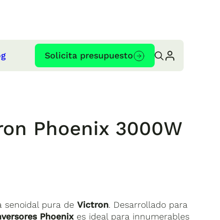
og
Solicita presupuesto
tron Phoenix 3000W
 senoidal pura de
Victron
. Desarrollado para
versores Phoenix
es ideal para innumerables