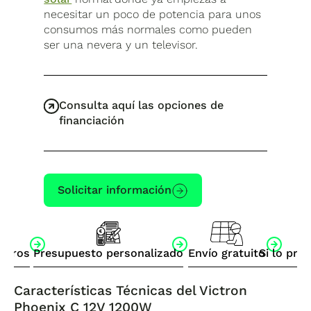
necesitar un poco de potencia para unos
consumos más normales como pueden
ser una nevera y un televisor.
Consulta aquí las opciones de
financiación
Solicitar información
otros
Presupuesto personalizado
Envío gratuito
Si lo pre
Características Técnicas del Victron
Phoenix C 12V 1200W