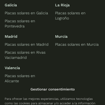
Galicia
La Rioja
Placas solares en Galicia
Placas solares en
Logroño
Placas solares en
Pontevedra
Madrid
Murcia
Placas solares en Madrid
Placas solares en Murcia
Placas solares en Rivas
Vaciamadrid
Valencia
Placas solares en
Alicante
Placas solares en
Gestionar consentimiento
Castellón
Para ofrecer las mejores experiencias, utilizamos tecnologías
Placas solares en
como las cookies para almacenar y/o acceder a la información