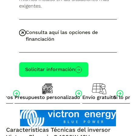
exigentes.
Consulta aquí las opciones de
financiación
Solicitar información
otros
Presupuesto personalizado
Envío gratuito
Si lo pre
Características Técnicas del inversor