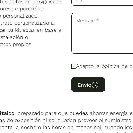
us datos en el siguiente
2 años en materi
os de instaladores propios
repartidos por todo el ter
10
Garantía
sores se pondrá en
(consul
ómo trabajamos:
 personalizado.
trato personalizado a
4.6 V
Peso
ar tu kit solar en base a
stalación o
stros propios
Haz clic para aceptar cookies de
Acepto la política de d
marketing y permitir este contenido
Envío
Potencia
Lan y
10 años ampliable a 25
Garantía
fabricante y
 que te preparemos un kit solar personalizado y t
ltaico
, preparado para que puedas ahorrar energía el
 el territorio.
as de exposición al sol puedan proveer el suministr
urante la noche o las horas de menos sol, cuando los