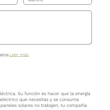
ales y 25 años en producción al 80% *
ritorio que pueden llevar a cabo todo tu
tar garantías del fabricante)
24,2 kg
atos.
Leer más
4.600 WP
 (sujeta a condiciones de garnatía del
 a un correcto mantenimiento)
e demos presupuesto de todo. Contamos con
éctrica. Su función es hacer que la energía
o eléctrico que necesitas y se consuma
 paneles solares no trabajen, tu compañía