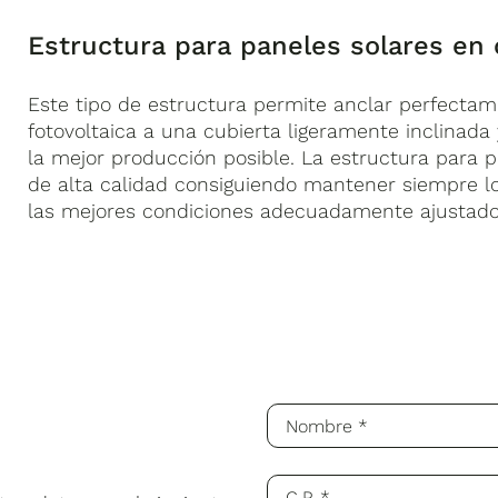
Estructura para paneles solares en 
Este tipo de estructura permite anclar perfectame
fotovoltaica a una cubierta ligeramente inclinada
la mejor producción posible. La estructura para p
de alta calidad consiguiendo mantener siempre l
las mejores condiciones adecuadamente ajustados
ntado para una rápida y sencilla instalación.
rías a la dirección que nos indiques (tiene que ser a
u kit los asume Cambio Energético. ENVÍO GRATUITO
nadian
dos y preconfigurados sobre una base perforada blan
Tecnología
Mono
Solar
 Cambio Energético puede asesorarle telefónicamente
gida y reparación del
kit solar
en caso de
incidencia
Dimensiones
55 Wp
componentes necesarios para conectarse al cuadro d
mm (HxA)