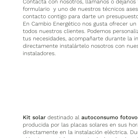
Contacta con nosotros, llámanos o déjanos t
En Cambio Energético disponemos de
equip
Cantidad
formulario y uno de nuestros técnicos ase
proyecto fotovoltaico. Aquí te mostramos c
contacto contigo para darte un presupuesto
Tensión en punto de máxima
En Cambio Energético nos gusta ofrecer un 
3
potencia (Vmp)
todos nuestros clientes. Podemos personaliz
tus necesidades, acompañarte durante la in
directamente instalártelo nosotros con nue
instaladores.
Inversor
Fabricante
HUAWEI
Incluye Wlan, Ethernet 
Prestaciones
servidor web.
Contacta con nosotros sin compromiso para
Kit solar
destinado al
autoconsumo fotovo
instaladores y servicio técnico propio en todo
producida por las placas solares en sus hor
directamente en la instalación eléctrica. D