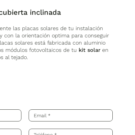
cubierta inclinada
nte las placas solares de tu instalación
 y con la orientación optima para conseguir
lacas solares está fabricada con aluminio
os módulos fotovoltaicos de tu
kit solar
en
 al tejado.
ccesible para el transportista): recuerda
ca que debe fijarse a la pared. Si tiene
cristalina Célula partida
 durante el montaje.
s
.
1903 x 1134 x 30 mm
e electricidad de la vivienda
.