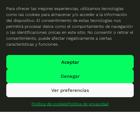
Castellón
Para ofrecer las mejores experiencias, utilizamos tecnologías
Placas solares en
como las cookies para almacenar y/o acceder a la información
Valencia
del dispositivo. El consentimiento de estas tecnologías nos
permitirá procesar datos como el comportamiento de navegación
o las identificaciones únicas en este sitio. No consentir o retirar el
consentimiento, puede afectar negativamente a ciertas
características y funciones.
Protección de datos
Política de cookies
Aceptar
Mapa del sitio
Denegar
Ver preferencias
© 2026 Cambio Energético - Todos los derechos
reservados
Política de cookies
Política de privacidad