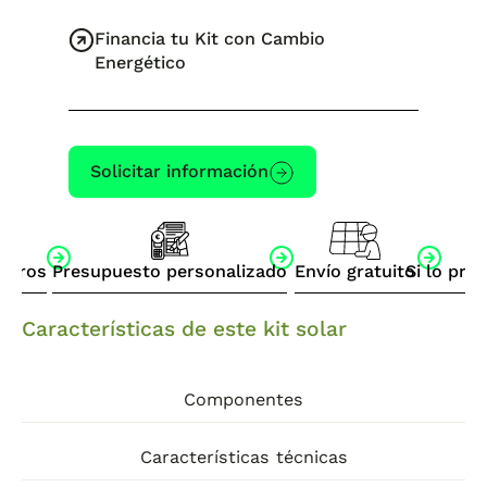
Financia tu Kit con Cambio
Energético
Solicitar información
otros
Presupuesto personalizado
Envío gratuito
Si lo pre
Características de este kit solar
Componentes
Características técnicas