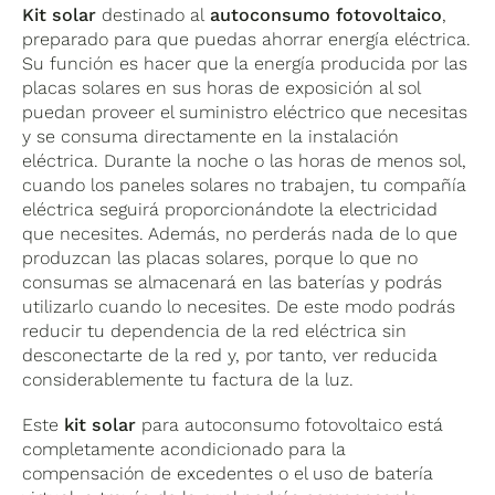
aprovechada por los aparatos electrónicos de la
Contacta aquí con nosotros
Kit solar
destinado al
autoconsumo fotovoltaico
,
Batería
misma, a su vez, el inversor tiene la característica de
preparado para que puedas ahorrar energía eléctrica.
poder ser usado como cargador de las baterías de la
Su función es hacer que la energía producida por las
instalación de forma opcional debiendo estar en
placas solares en sus horas de exposición al sol
Fabricante
BYD
Almacenamie
combinación con el contador de energía
KOSTAL
puedan proveer el suministro eléctrico que necesitas
Smart Energy Meter.
y se consuma directamente en la instalación
eléctrica. Durante la noche o las horas de menos sol,
cuando los paneles solares no trabajen, tu compañía
Sin
Mantenimiento
Garantía
eléctrica seguirá proporcionándote la electricidad
mantenimiento
que necesites. Además, no perderás nada de lo que
produzcan las placas solares, porque lo que no
consumas se almacenará en las baterías y podrás
utilizarlo cuando lo necesites. De este modo podrás
reducir tu dependencia de la red eléctrica sin
desconectarte de la red y, por tanto, ver reducida
considerablemente tu factura de la luz.
Batería de litio BYD B-Box Premium
Este
kit solar
para autoconsumo fotovoltaico está
HVS 5.1
completamente acondicionado para la
compensación de excedentes o el uso de batería