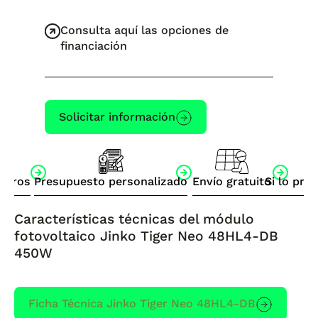
Consulta aquí las opciones de
financiación
Solicitar información
otros
Presupuesto personalizado
Envío gratuito
Si lo pre
Características técnicas del módulo
fotovoltaico Jinko Tiger Neo 48HL4-DB
450W
Ficha Técnica Jinko Tiger Neo 48HL4-DB