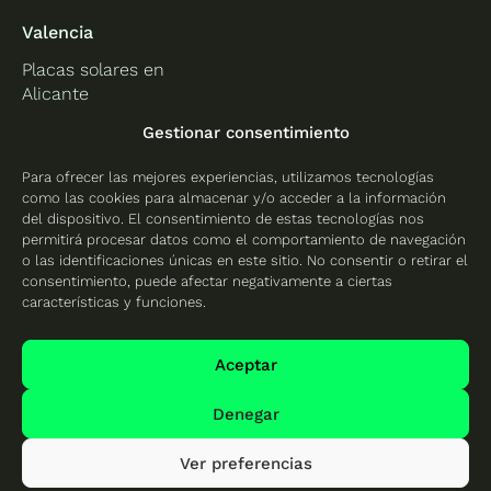
Valencia
Placas solares en
Alicante
Placas solares en
Gestionar consentimiento
Castellón
Para ofrecer las mejores experiencias, utilizamos tecnologías
Placas solares en
como las cookies para almacenar y/o acceder a la información
Valencia
del dispositivo. El consentimiento de estas tecnologías nos
permitirá procesar datos como el comportamiento de navegación
o las identificaciones únicas en este sitio. No consentir o retirar el
consentimiento, puede afectar negativamente a ciertas
características y funciones.
Protección de datos
Política de cookies
Aceptar
Mapa del sitio
Denegar
Ver preferencias
© 2026 Cambio Energético - Todos los derechos