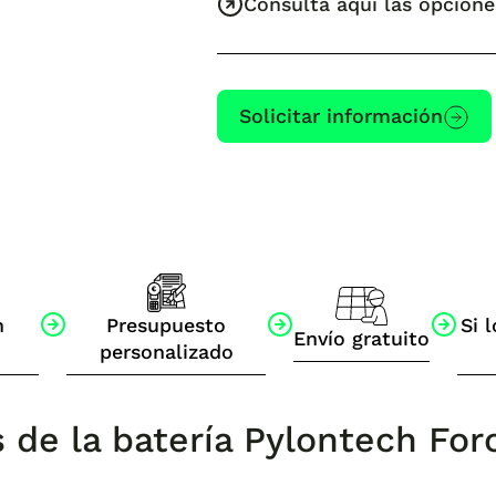
Consulta aquí las opcione
Solicitar información
n
Presupuesto
Si l
Envío gratuito
personalizado
s de la batería Pylontech Fo