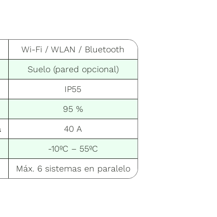
Wi-Fi / WLAN / Bluetooth
Suelo (pared opcional)
IP55
95 %
a
40 A
-10ºC – 55ºC
Máx. 6 sistemas en paralelo