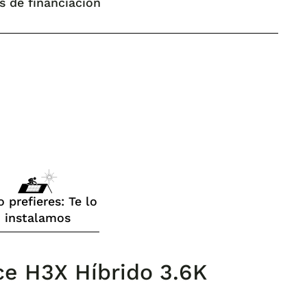
s de financiación
o prefieres: Te lo
instalamos
rce H3X Híbrido 3.6K