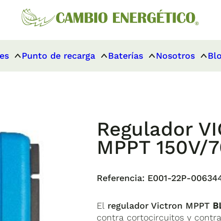
es
Punto de recarga
Baterías
Nosotros
Bl
Regulador 
MPPT 150V/7
Referencia:
E001-22P-00634
El
regulador Victron MPPT
B
contra cortocircuitos y cont