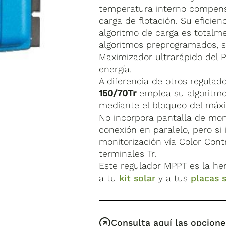
temperatura interno compensa
carga de flotación. Su eficie
algoritmo de carga es totalm
algoritmos preprogramados, s
Maximizador ultrarápido del 
energía.
A diferencia de otros regulad
150/70Tr
emplea su algoritmo
mediante el bloqueo del máx
No incorpora pantalla de moni
conexión en paralelo, pero si
monitorización vía Color Con
terminales Tr.
Este regulador MPPT es la he
a tu
kit solar
y a tus
placas 
Consulta aquí las opcione