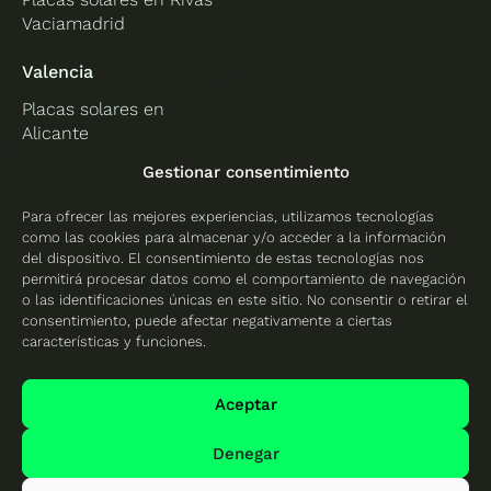
Vaciamadrid
Valencia
Placas solares en
Alicante
Placas solares en
Gestionar consentimiento
Castellón
Para ofrecer las mejores experiencias, utilizamos tecnologías
Placas solares en
como las cookies para almacenar y/o acceder a la información
Valencia
del dispositivo. El consentimiento de estas tecnologías nos
permitirá procesar datos como el comportamiento de navegación
o las identificaciones únicas en este sitio. No consentir o retirar el
consentimiento, puede afectar negativamente a ciertas
características y funciones.
Protección de datos
Política de cookies
Aceptar
Mapa del sitio
Denegar