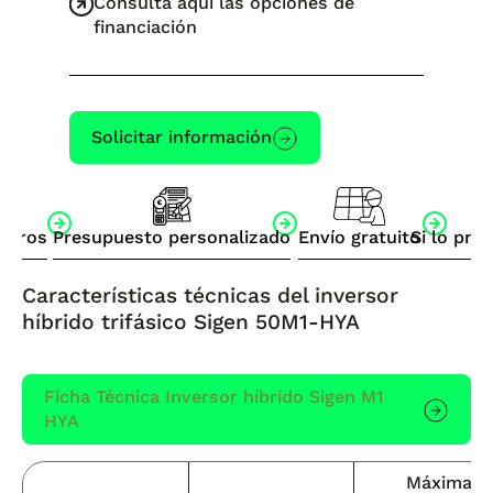
Consulta aquí las opciones de
financiación
Solicitar información
otros
Presupuesto personalizado
Envío gratuito
Si lo pre
Características técnicas del inversor
híbrido trifásico Sigen 50M1-HYA
Ficha Técnica Inversor híbrido Sigen M1
HYA
Máxima