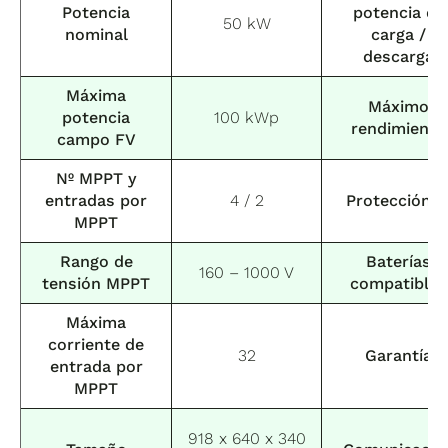
Potencia
potencia de
50 kW
nominal
carga /
descarga
Máxima
Máximo
potencia
100 kWp
rendimiento
campo FV
Nº MPPT y
entradas
por
4 / 2
Protección I
MPPT
Rango de
Baterías
160 – 1000 V
tensión MPPT
compatibles
Máxima
corriente de
32
Garantía
entrada por
MPPT
918 x 640 x 340