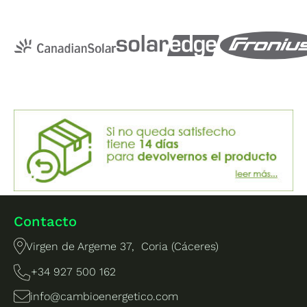
Contacto
Virgen de Argeme 37, Coria (Cáceres)
+34 927 500 162
info@cambioenergetico.com