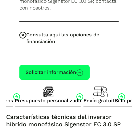
monofásico Sigenstor EC 3.0 SP, contacta
con nosotros.
Consulta aquí las opciones de
financiación
Solicitar información
otros
Presupuesto personalizado
Envío gratuito
Si lo pre
Características técnicas del i
nversor
híbrido monofásico Sigenstor EC 3.0 S
P