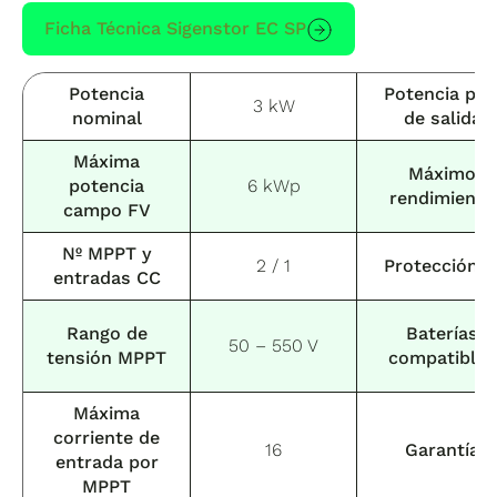
Ficha Técnica Sigenstor EC SP
Potencia
Potencia pic
3 kW
nominal
de salida
Máxima
Máximo
potencia
6 kWp
rendimiento
campo FV
Nº MPPT y
2 / 1
Protección I
entradas CC
Rango de
Baterías
50 – 550 V
tensión MPPT
compatibles
Máxima
corriente de
16
Garantía
entrada por
MPPT