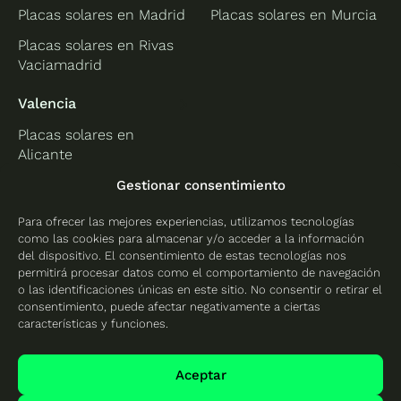
Placas solares en Madrid
Placas solares en Murcia
Placas solares en Rivas
Vaciamadrid
Valencia
Placas solares en
Alicante
Placas solares en
Gestionar consentimiento
Castellón
Para ofrecer las mejores experiencias, utilizamos tecnologías
Placas solares en
como las cookies para almacenar y/o acceder a la información
Valencia
del dispositivo. El consentimiento de estas tecnologías nos
permitirá procesar datos como el comportamiento de navegación
o las identificaciones únicas en este sitio. No consentir o retirar el
consentimiento, puede afectar negativamente a ciertas
características y funciones.
Protección de datos
Política de cookies
Aceptar
Mapa del sitio