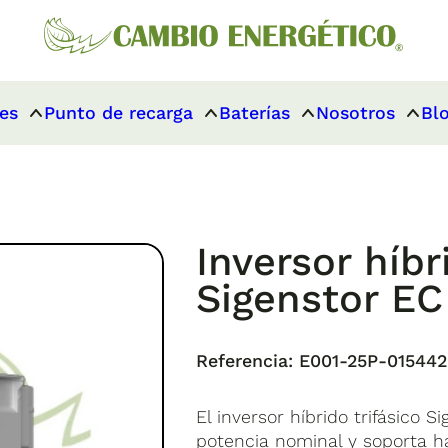
es
Punto de recarga
Baterías
Nosotros
Bl
Inversor híbr
Sigenstor EC
Referencia:
E001-25P-015442
El inversor híbrido trifásico 
potencia nominal y soporta h