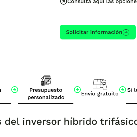
Consulta aquí las opcione
Solicitar información
n
Presupuesto
Si l
Envío gratuito
personalizado
 del inversor híbrido trifási