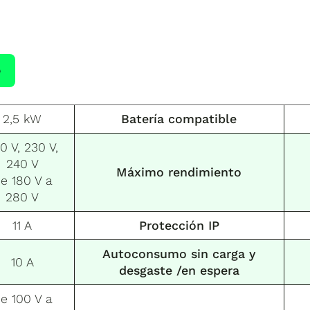
2,5 kW
Batería compatible
0 V, 230 V,
240 V
Máximo rendimiento
e 180 V a
280 V
11 A
Protección IP
Autoconsumo sin carga y
10 A
desgaste /en espera
e 100 V a