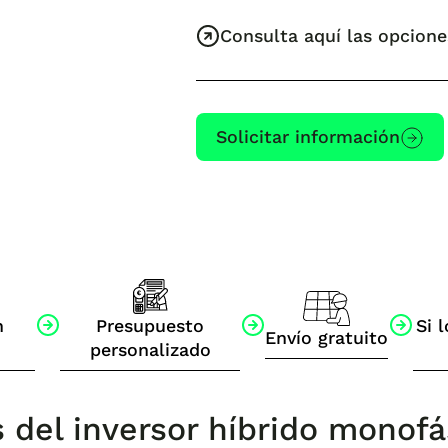
Consulta aquí las opcione
Solicitar información
n
Presupuesto
Si l
Envío gratuito
personalizado
s del inversor híbrido mono