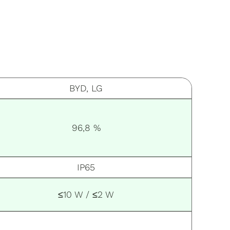
BYD, LG
96,8 %
IP65
≤10 W / ≤2 W