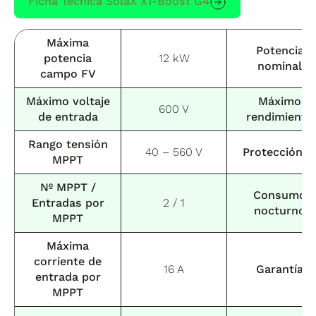
Ficha Técnica SolaX X1-Boost G4
Máxima
Potencia
potencia
12 kW
nominal
campo FV
Máximo voltaje
Máximo
600 V
de entrada
rendimiento
Rango tensión
40 – 560 V
Protección I
MPPT
Nº MPPT /
Consumo
Entradas
por
2 / 1
nocturno
MPPT
Máxima
corriente de
16 A
Garantía
entrada por
MPPT