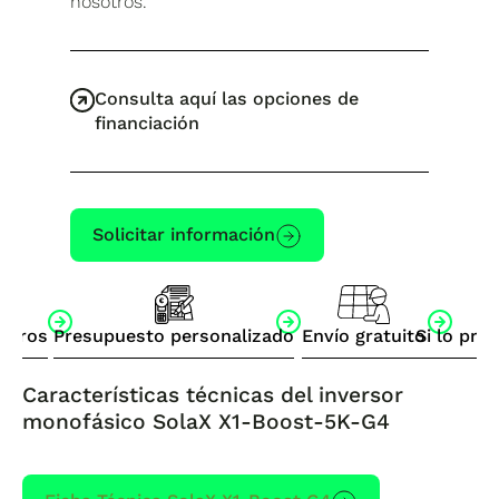
nosotros.
Consulta aquí las opciones de
financiación
Solicitar información
otros
Presupuesto personalizado
Envío gratuito
Si lo pre
Características técnicas del inversor
monofásico SolaX X1-Boost-5K-G4