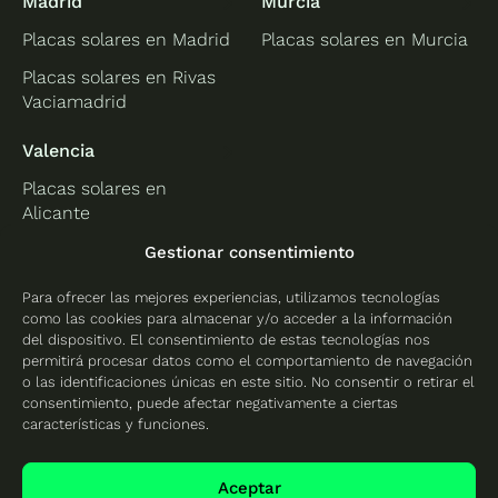
Madrid
Murcia
Placas solares en Madrid
Placas solares en Murcia
Placas solares en Rivas
Vaciamadrid
Valencia
Placas solares en
Alicante
Placas solares en
Gestionar consentimiento
Castellón
Para ofrecer las mejores experiencias, utilizamos tecnologías
Placas solares en
como las cookies para almacenar y/o acceder a la información
Valencia
del dispositivo. El consentimiento de estas tecnologías nos
permitirá procesar datos como el comportamiento de navegación
o las identificaciones únicas en este sitio. No consentir o retirar el
consentimiento, puede afectar negativamente a ciertas
características y funciones.
Protección de datos
Política de cookies
Aceptar