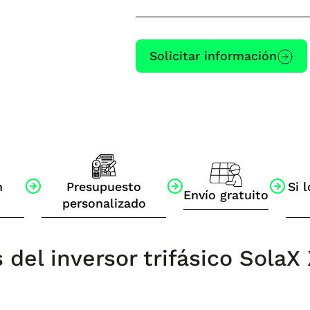
Solicitar información
n
Presupuesto
Si l
Envío gratuito
personalizado
s del inversor trifásico Sola