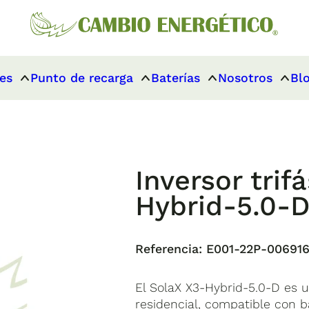
es
Punto de recarga
Baterías
Nosotros
Bl
Inversor trif
Hybrid-5.0-
Referencia:
E001-22P-00691
El SolaX X3-Hybrid-5.0-D es u
residencial, compatible con b