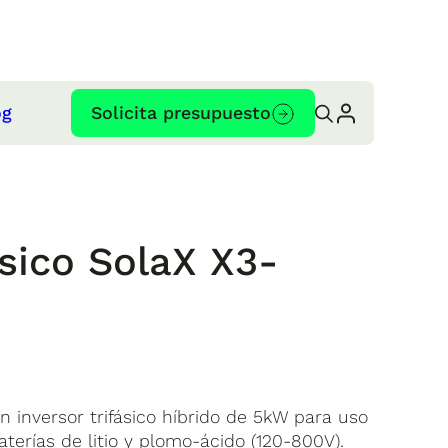
og
Solicita presupuesto
ásico SolaX X3-
D
6
n inversor trifásico híbrido de 5kW para uso
aterías de litio y plomo-ácido (120-800V).