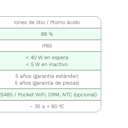
Iones de litio / Plomo ácido
98 %
IP65
< 40 W en espera
< 5 W en inactivo
5 años (garantía estándar)
5 años (garantía de piezas)
S485 / Pocket WiFi, DRM, NTC (opcional)
– 35 a + 60 ºC