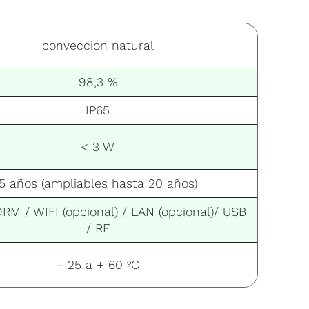
convección natural
98,3 %
IP65
< 3 W
5 años (ampliables hasta 20 años)
RM / WIFI (opcional) / LAN (opcional)/ USB
/ RF
– 25 a + 60 ºC