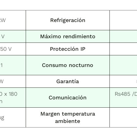
kW
Refrigeración
 V
Máximo rendimiento
750 V
Protección IP
 1
Consumo nocturno
kW
Garantía
0 x 180
Rs485 /D
Comunicación
m
Margen temperatura
kg
ambiente