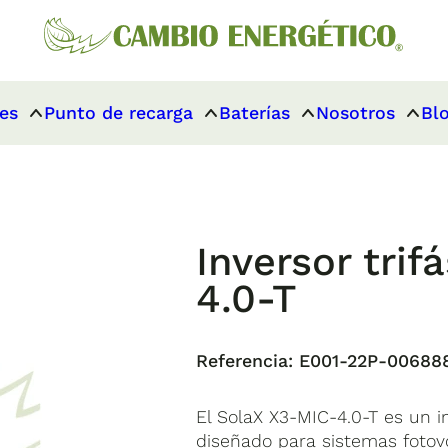
es
Punto de recarga
Baterías
Nosotros
Bl
Inversor tri
4.0-T
Referencia:
E001-22P-00688
El SolaX X3-MIC-4.0-T es un inv
diseñado para sistemas fotovo