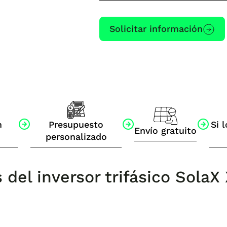
Solicitar información
n
Presupuesto
Si l
Envío gratuito
personalizado
s del inversor trifásico Sola