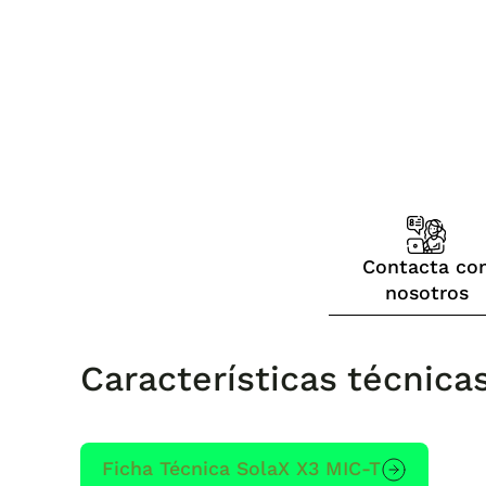
Contacta co
nosotros
Características técnica
Ficha Técnica SolaX X3 MIC-T