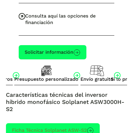
Consulta aquí las opciones de
financiación
Solicitar información
otros
Presupuesto personalizado
Envío gratuito
Si lo pre
Características técnicas del inversor
híbrido monofásico Solplanet ASW3000H-
S2
Ficha Técnica Solplanet ASW-S2