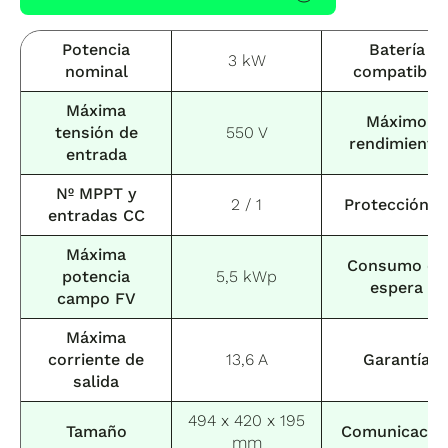
Potencia
Batería
3 kW
nominal
compatible
Máxima
Máximo
tensión de
550 V
rendimiento
entrada
Nº MPPT y
2 / 1
Protección I
entradas CC
Máxima
Consumo en
potencia
5,5 kWp
espera
campo FV
Máxima
corriente de
13,6 A
Garantía
salida
494 x 420 x 195
Tamaño
Comunicació
mm