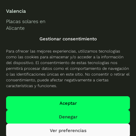
Valencia
Placas solares en
Alicante
Placas solares en
Gestionar consentimiento
Castellón
Para ofrecer las mejores experiencias, utilizamos tecnologías
Placas solares en
como las cookies para almacenar y/o acceder a la información
Valencia
del dispositivo. El consentimiento de estas tecnologías nos
permitirá procesar datos como el comportamiento de navegación
o las identificaciones únicas en este sitio. No consentir o retirar el
consentimiento, puede afectar negativamente a ciertas
características y funciones.
Protección de datos
Política de cookies
Aceptar
Mapa del sitio
Denegar
Ver preferencias
© 2026 Cambio Energético - Todos los derechos