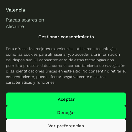
Valencia
Placas solares en
Alicante
Placas solares en
Gestionar consentimiento
Castellón
Para ofrecer las mejores experiencias, utilizamos tecnologías
Placas solares en
como las cookies para almacenar y/o acceder a la información
Valencia
del dispositivo. El consentimiento de estas tecnologías nos
permitirá procesar datos como el comportamiento de navegación
o las identificaciones únicas en este sitio. No consentir o retirar el
consentimiento, puede afectar negativamente a ciertas
características y funciones.
Protección de datos
Política de cookies
Aceptar
Mapa del sitio
Denegar
Ver preferencias
© 2026 Cambio Energético - Todos los derechos