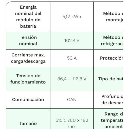
Energía
nominal del
Método de
5,12 kWh
módulo de
montaje
batería
Tensión
Método de
102,4 V
nominal
refrigeració
Corriente máx.
50 A
Protección I
carga/descarga
Tensión de
86,4 – 116,8 V
Tipo de bater
funcionamiento
Profundidad
Comunicación
CAN
de descarga
Rango de
515 x 780 x 182
temperatur
Tamaño
mm
ambiente