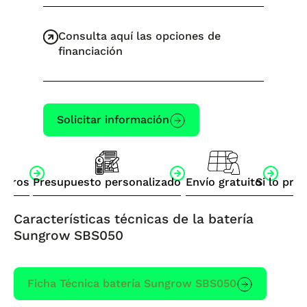
Consulta aquí las opciones de
financiación
Solicitar información
otros
Presupuesto personalizado
Envío gratuito
Si lo pre
Características técnicas de la batería
Sungrow SBS050
Ficha Técnica batería Sungrow SBS050