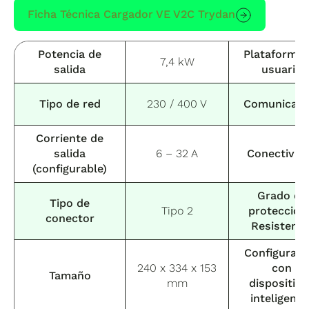
Ficha Técnica Cargador VE V2C Trydan
Potencia de
Plataforma 
7,4 kW
salida
usuario
Tipo de red
230 / 400 V
Comunicaci
Corriente de
salida
6 – 32 A
Conectivid
(configurable)
Grado de
Tipo de
Tipo 2
protección
conector
Resistenci
Configuraci
240 x 334 x 153
con
Tamaño
mm
dispositiv
inteligente