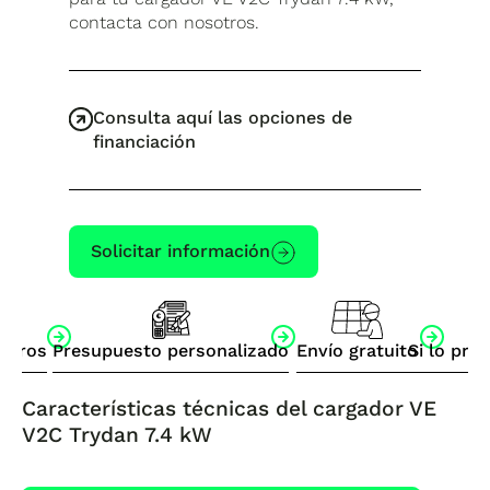
contacta con nosotros.
Consulta aquí las opciones de
financiación
Solicitar información
otros
Presupuesto personalizado
Envío gratuito
Si lo pre
Características técnicas del cargador VE
V2C Trydan 7.4 kW