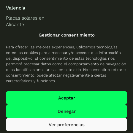
Valencia
Placas solares en
Alicante
Placas solares en
Gestionar consentimiento
Castellón
Para ofrecer las mejores experiencias, utilizamos tecnologías
Placas solares en
como las cookies para almacenar y/o acceder a la información
Valencia
del dispositivo. El consentimiento de estas tecnologías nos
permitirá procesar datos como el comportamiento de navegación
o las identificaciones únicas en este sitio. No consentir o retirar el
consentimiento, puede afectar negativamente a ciertas
características y funciones.
Protección de datos
Política de cookies
Aceptar
Mapa del sitio
Denegar
Ver preferencias
© 2026 Cambio Energético - Todos los derechos