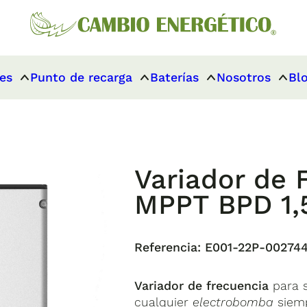
es
Punto de recarga
Baterías
Nosotros
Bl
Variador de 
MPPT BPD 1,
Referencia:
E001-22P-00274
Variador de frecuencia
para s
cualquier
electrobomba
siemp