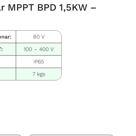
lar MPPT BPD 1,5KW –
onar:
80 V
:
100 – 400 V
IP65
7 kgs