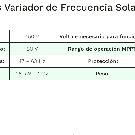
s
Variador de Frecuencia So
450 V
Voltaje necesario para funci
o:
80 V
Rango de operación MPPT
a:
47 – 63 Hz
Protección:
1.5 kW – 1 CV
Peso: