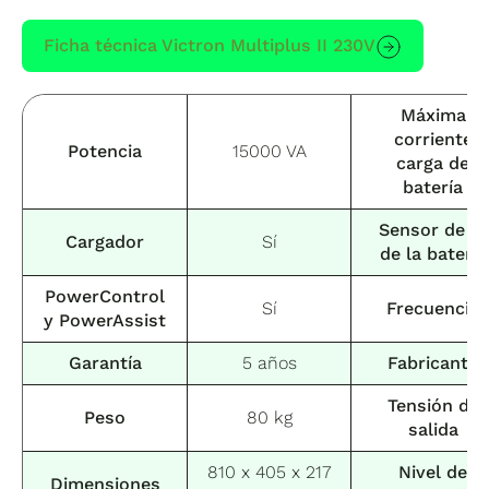
Ficha técnica Victron Multiplus II 230V
Máxima
corriente
Potencia
15000 VA
carga de
batería
Sensor de Tª
Cargador
Sí
de la batería
PowerControl
Sí
Frecuencia
y PowerAssist
Garantía
5 años
Fabricante
Tensión de
Peso
80 kg
salida
810 x 405 x 217
Nivel de
Dimensiones