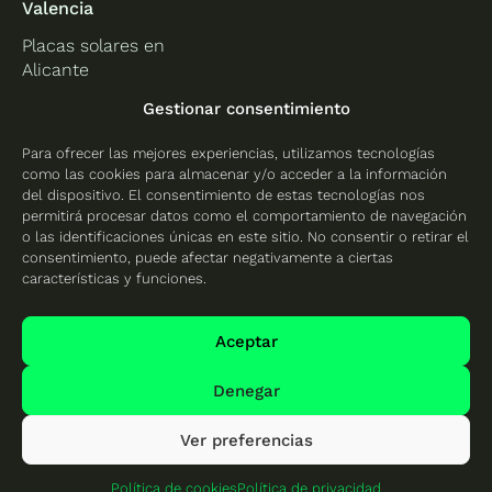
Valencia
Placas solares en
Alicante
Placas solares en
Gestionar consentimiento
Castellón
Para ofrecer las mejores experiencias, utilizamos tecnologías
Placas solares en
como las cookies para almacenar y/o acceder a la información
Valencia
del dispositivo. El consentimiento de estas tecnologías nos
permitirá procesar datos como el comportamiento de navegación
o las identificaciones únicas en este sitio. No consentir o retirar el
consentimiento, puede afectar negativamente a ciertas
características y funciones.
Protección de datos
Política de cookies
Aceptar
Mapa del sitio
Denegar
Ver preferencias
© 2026 Cambio Energético - Todos los derechos
reservados
Política de cookies
Política de privacidad