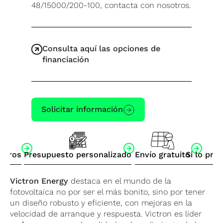
48/15000/200-100, contacta con nosotros.
Consulta aquí las opciones de
financiación
Solicitar información
otros
Presupuesto personalizado
Envío gratuito
Si lo pre
Victron Energy
destaca en el mundo de la
fotovoltaica no por ser el más bonito, sino por tener
un diseño robusto y eficiente, con mejoras en la
velocidad de arranque y respuesta. Victron es líder