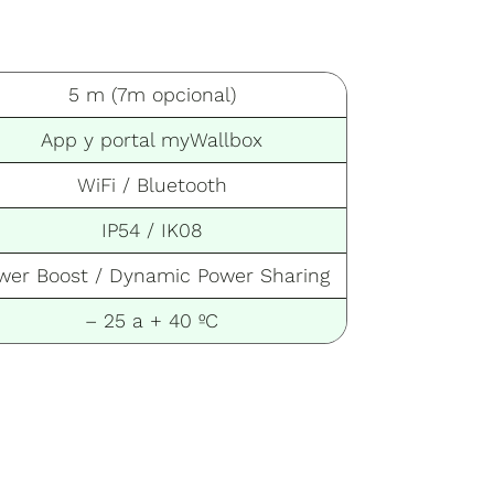
5 m (7m opcional)
App y portal myWallbox
WiFi / Bluetooth
IP54 / IK08
wer Boost / Dynamic Power Sharing
– 25 a + 40 ºC