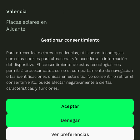
Valencia
Placas solares en
Alicante
Placas solares en
Gestionar consentimiento
Castellón
Para ofrecer las mejores experiencias, utilizamos tecnologías
Placas solares en
como las cookies para almacenar y/o acceder a la información
Valencia
del dispositivo. El consentimiento de estas tecnologías nos
permitirá procesar datos como el comportamiento de navegación
o las identificaciones únicas en este sitio. No consentir o retirar el
consentimiento, puede afectar negativamente a ciertas
características y funciones.
Protección de datos
Política de cookies
Aceptar
Mapa del sitio
Denegar
Ver preferencias
© 2026 Cambio Energético - Todos los derechos