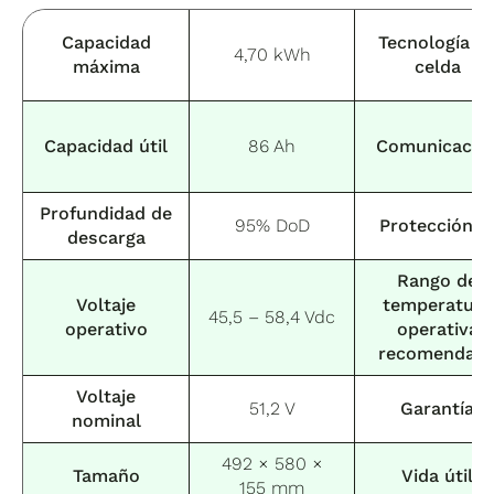
Capacidad
Tecnología d
4,70 kWh
máxima
celda
Capacidad útil
86 Ah
Comunicació
Profundidad de
95% DoD
Protección I
descarga
Rango de
Voltaje
temperatura
45,5 – 58,4 Vdc
operativo
operativa
recomendad
Voltaje
51,2 V
Garantía
nominal
492 × 580 ×
Tamaño
Vida útil
155 mm