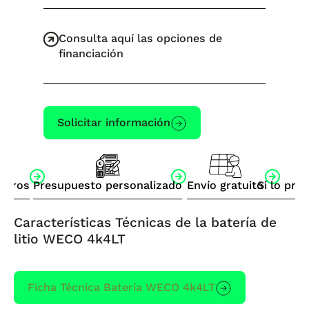
Consulta aquí las opciones de
financiación
Solicitar información
otros
Presupuesto personalizado
Envío gratuito
Si lo pre
Características Técnicas de la batería de
litio WECO 4k4LT
Ficha Técnica Batería WECO 4k4LT