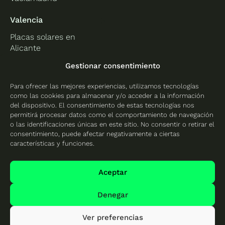
Valencia
Placas solares en
Alicante
Placas solares en
Gestionar consentimiento
Castellón
Para ofrecer las mejores experiencias, utilizamos tecnologías
Placas solares en
como las cookies para almacenar y/o acceder a la información
Valencia
del dispositivo. El consentimiento de estas tecnologías nos
permitirá procesar datos como el comportamiento de navegación
o las identificaciones únicas en este sitio. No consentir o retirar el
consentimiento, puede afectar negativamente a ciertas
características y funciones.
Protección de datos
Política de cookies
Aceptar
Mapa del sitio
Denegar
Ver preferencias