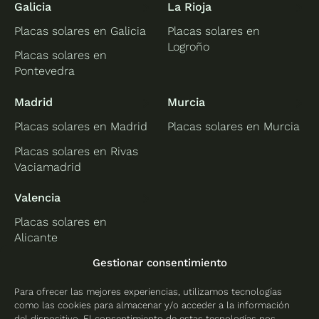
Galicia
La Rioja
Placas solares en Galicia
Placas solares en
Logroño
Placas solares en
Pontevedra
Madrid
Murcia
Placas solares en Madrid
Placas solares en Murcia
Placas solares en Rivas
Vaciamadrid
Valencia
Placas solares en
Alicante
Placas solares en
Gestionar consentimiento
Castellón
Para ofrecer las mejores experiencias, utilizamos tecnologías
Placas solares en
como las cookies para almacenar y/o acceder a la información
Valencia
del dispositivo. El consentimiento de estas tecnologías nos