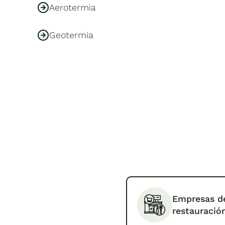
Aerotermia
Geotermia
Empresas d
restauració