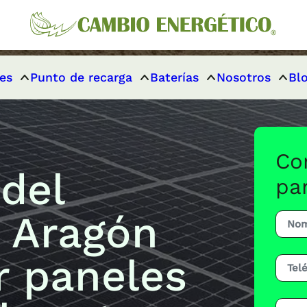
es
Punto de recarga
Baterías
Nosotros
Bl
Co
del
pa
 Aragón
r paneles