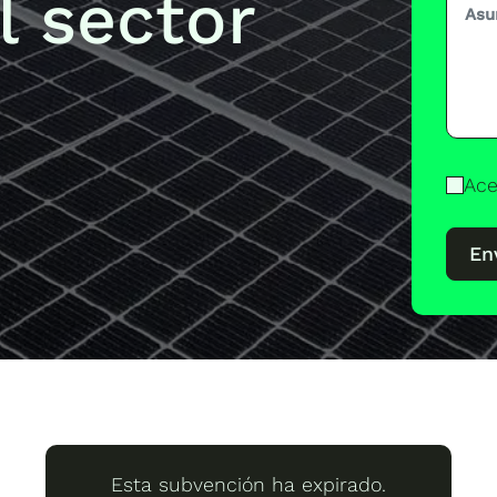
l sector
Ace
En
Esta subvención ha expirado.