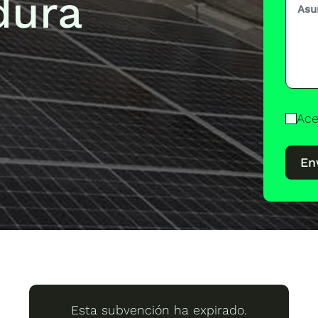
dura
Ace
En
Esta subvención ha expirado.