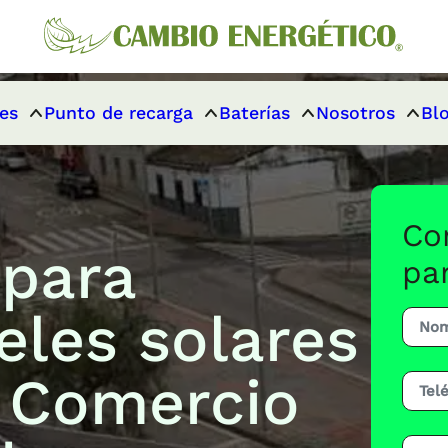
es
Punto de recarga
Baterías
Nosotros
Bl
Co
 para
pa
eles solares
r Comercio