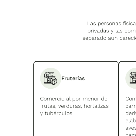
Las personas física
privadas y las com
separado aun carecie
Fruterías
Comercio al por menor de
Com
frutas, verduras, hortalizas
car
y tubérculos
der
ela
aves
caza