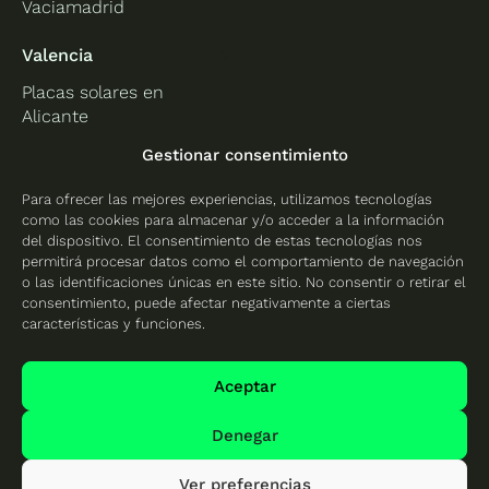
Vaciamadrid
Valencia
Placas solares en
Alicante
Placas solares en
Gestionar consentimiento
Castellón
Para ofrecer las mejores experiencias, utilizamos tecnologías
Placas solares en
como las cookies para almacenar y/o acceder a la información
Valencia
del dispositivo. El consentimiento de estas tecnologías nos
permitirá procesar datos como el comportamiento de navegación
o las identificaciones únicas en este sitio. No consentir o retirar el
consentimiento, puede afectar negativamente a ciertas
características y funciones.
Protección de datos
Política de cookies
Aceptar
Mapa del sitio
Denegar
Ver preferencias