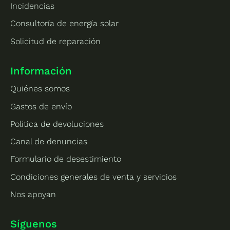
Incidencias
a en
oram
ca
plaz
iento
ne
Consultoría de energía solar
o.
etc.
de
Solicitud de reparación
Muy
No
fu
satis
me
on
fech
extra
mi
Información
os
ña
to
Quiénes somos
que
m
lleve
bu
Gastos de envío
n 10
as
Política de devoluciones
años
Canal de denuncias
en el
sect
Formulario de desestimiento
or y
Condiciones generales de venta y servicios
lo
que
Nos apoyan
les
qued
Síguenos
a.