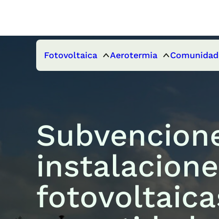
Fotovoltaica
Aerotermia
Comunidad
Subvencion
instalacion
fotovoltaica