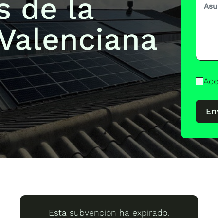
s de la
Valenciana
Ace
En
Esta subvención ha expirado.