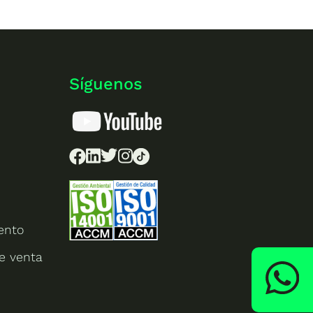
Síguenos
ento
e venta