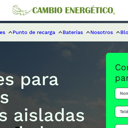
es
Punto de recarga
Baterías
Nosotros
Bl
Co
es para
pa
es
s aisladas