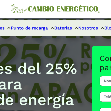
es
Punto de recarga
Baterías
Nosotros
Bl
Co
es del 25%
pa
ara
de energía