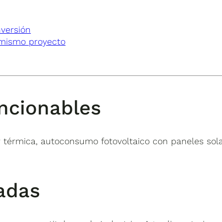
nversión
 mismo proyecto
ncionables
ar térmica, autoconsumo fotovoltaico con paneles sol
adas