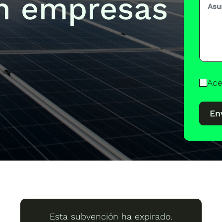
n empresas
Ace
En
Esta subvención ha expirado.