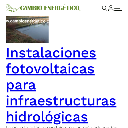
Instalaciones
fotovoltaicas
para
infraestructuras
hidrológicas
La energía solar fotovoltaica es las más adecuadas