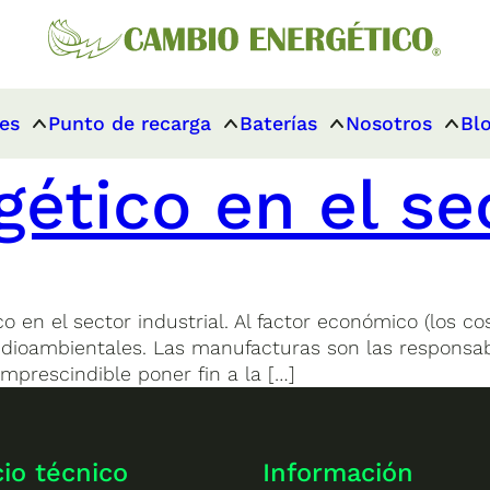
es
Punto de recarga
Baterías
Nosotros
Bl
ético en el se
o en el sector industrial. Al factor económico (los co
edioambientales. Las manufacturas son las responsa
mprescindible poner fin a la […]
cio técnico
Información