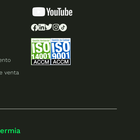
ento
e venta
termia