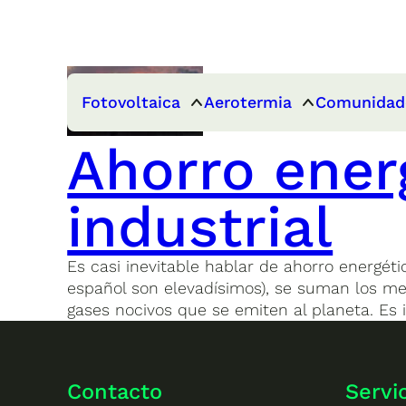
Fotovoltaica
Aerotermia
Comunidad
Ahorro energ
industrial
Es casi inevitable hablar de ahorro energétic
español son elevadísimos), se suman los m
gases nocivos que se emiten al planeta. Es i
Contacto
Servi