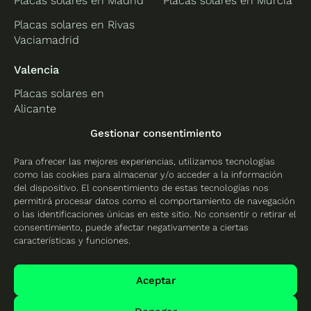
Placas solares en Madrid
Placas solares en Murcia
Placas solares en Rivas
Vaciamadrid
Valencia
Placas solares en
Alicante
Placas solares en
Gestionar consentimiento
Castellón
Para ofrecer las mejores experiencias, utilizamos tecnologías
Placas solares en
como las cookies para almacenar y/o acceder a la información
Valencia
del dispositivo. El consentimiento de estas tecnologías nos
permitirá procesar datos como el comportamiento de navegación
o las identificaciones únicas en este sitio. No consentir o retirar el
consentimiento, puede afectar negativamente a ciertas
características y funciones.
Protección de datos
Política de cookies
Aceptar
Mapa del sitio