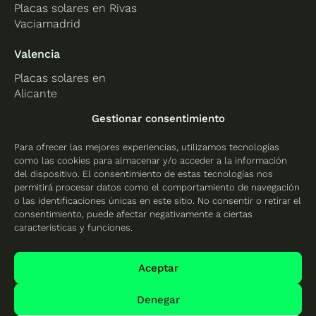
Placas solares en Rivas
Vaciamadrid
Valencia
Placas solares en
Alicante
Placas solares en
Gestionar consentimiento
Castellón
Para ofrecer las mejores experiencias, utilizamos tecnologías
Placas solares en
como las cookies para almacenar y/o acceder a la información
Valencia
del dispositivo. El consentimiento de estas tecnologías nos
permitirá procesar datos como el comportamiento de navegación
o las identificaciones únicas en este sitio. No consentir o retirar el
consentimiento, puede afectar negativamente a ciertas
características y funciones.
Protección de datos
Política de cookies
Aceptar
Mapa del sitio
Denegar