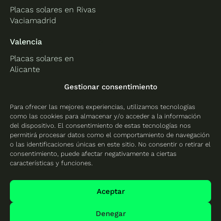
Placas solares en Rivas
Vaciamadrid
Valencia
Placas solares en
Alicante
Placas solares en
Gestionar consentimiento
Castellón
Para ofrecer las mejores experiencias, utilizamos tecnologías
Placas solares en
como las cookies para almacenar y/o acceder a la información
Valencia
del dispositivo. El consentimiento de estas tecnologías nos
permitirá procesar datos como el comportamiento de navegación
o las identificaciones únicas en este sitio. No consentir o retirar el
consentimiento, puede afectar negativamente a ciertas
características y funciones.
Protección de datos
Política de cookies
Aceptar
Mapa del sitio
Denegar