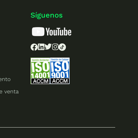
Síguenos
ento
e venta