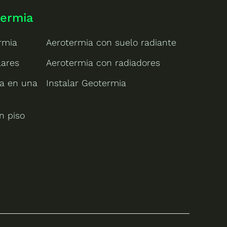
termia
rmia
Aerotermia con suelo radiante
lares
Aerotermia con radiadores
ia en una
Instalar Geotermia
n piso