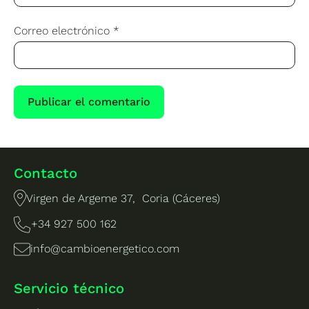
Correo electrónico
*
Contacto
Virgen de Argeme 37, Coria (Cáceres)
+34 927 500 162
info@cambioenergetico.com
Servicio técnico