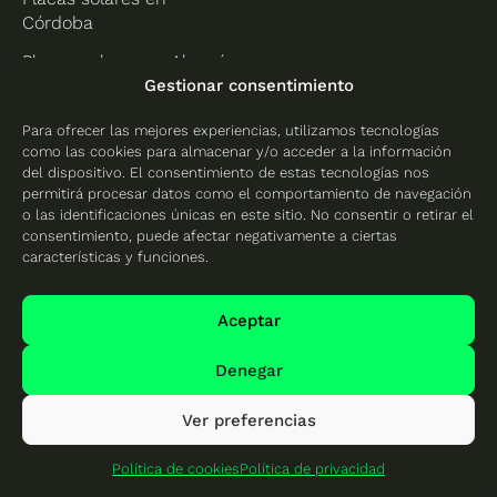
Córdoba
Placas solares en Almería
Gestionar consentimiento
Placas solares en
Granada
Para ofrecer las mejores experiencias, utilizamos tecnologías
como las cookies para almacenar y/o acceder a la información
Placas solares en Huelva
del dispositivo. El consentimiento de estas tecnologías nos
permitirá procesar datos como el comportamiento de navegación
Placas solares en Jaén
o las identificaciones únicas en este sitio. No consentir o retirar el
Placas solares en Málaga
consentimiento, puede afectar negativamente a ciertas
características y funciones.
Asturias
Islas Baleares
Aceptar
Placas solares en
Placas solares en Ibiza
Asturias
Placas solares en
Denegar
Placas solares en Gijón
Mallorca
Ver preferencias
Islas Canarias
Cantabria
Política de cookies
Política de privacidad
Placas solares en
Placas solares en