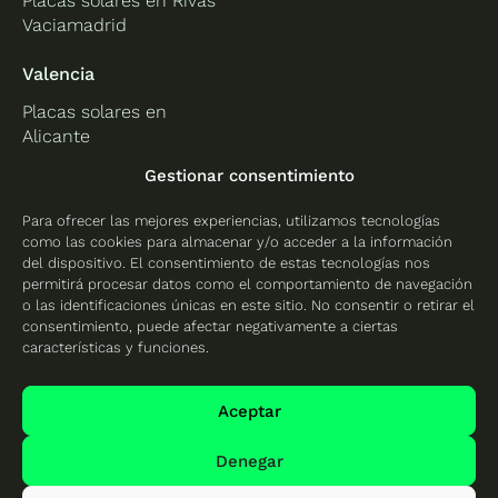
Placas solares en Rivas
Vaciamadrid
Valencia
Placas solares en
Alicante
Placas solares en
Gestionar consentimiento
Castellón
Para ofrecer las mejores experiencias, utilizamos tecnologías
Placas solares en
como las cookies para almacenar y/o acceder a la información
Valencia
del dispositivo. El consentimiento de estas tecnologías nos
permitirá procesar datos como el comportamiento de navegación
o las identificaciones únicas en este sitio. No consentir o retirar el
consentimiento, puede afectar negativamente a ciertas
características y funciones.
Protección de datos
Política de cookies
Aceptar
Mapa del sitio
Denegar