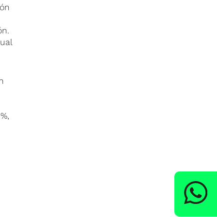
ión
ón.
ual
en
0%,