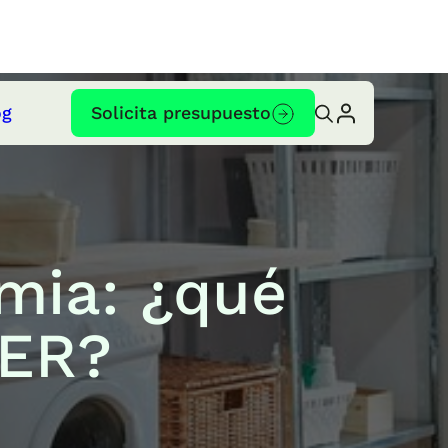
og
Solicita presupuesto
rmia: ¿qué
EER?