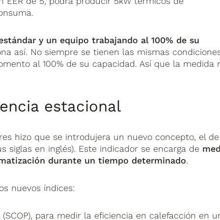
un EER de 5, podrá producir 5kW térmicos de
consuma.
estándar y un equipo trabajando al 100% de su
iona así. No siempre se tienen las mismas condiciones
momento al 100% de su capacidad. Así que la medida 
encia estacional
ores hizo que se introdujera un nuevo concepto, el de
s siglas en inglés). Este indicador se encarga de
med
imatización durante un tiempo determinado
.
os nuevos índices:
l
(SCOP), para medir la eficiencia en calefacción en u