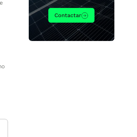
de
Contactar
mo