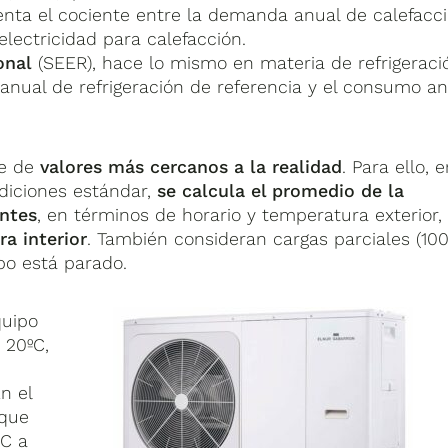
nta el cociente entre la demanda anual de calefacc
lectricidad para calefacción.
onal
(SEER), hace lo mismo en materia de refrigeraci
anual de refrigeración de referencia y el consumo an
ie de
valores más cercanos a la realidad
. Para ello, 
ndiciones estándar,
se calcula el promedio de la
entes
, en términos de horario y temperatura exterior,
a interior
. También consideran cargas parciales (10
po está parado.
quipo
 20ºC,
n el
 que
ºC a