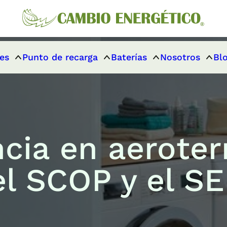
es
Punto de recarga
Baterías
Nosotros
Bl
ncia en aerote
el SCOP y el S