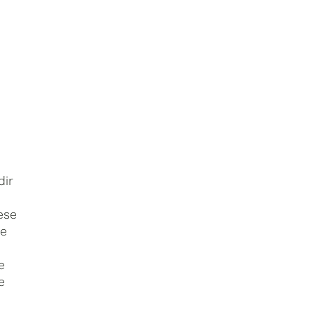
dir
ese
ue
e
e