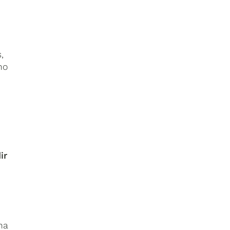
,
no
ir
na