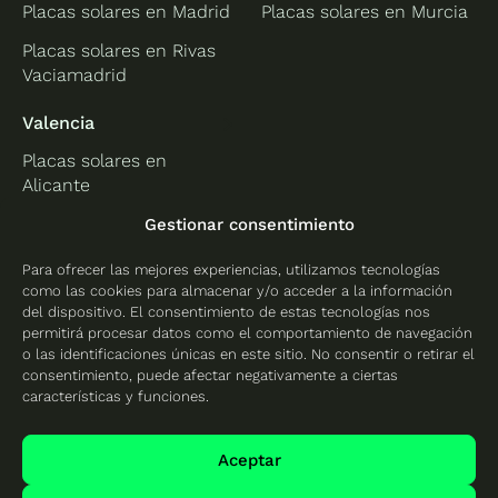
Placas solares en Madrid
Placas solares en Murcia
Placas solares en Rivas
Vaciamadrid
Valencia
Placas solares en
Alicante
Placas solares en
Gestionar consentimiento
Castellón
Para ofrecer las mejores experiencias, utilizamos tecnologías
Placas solares en
como las cookies para almacenar y/o acceder a la información
Valencia
del dispositivo. El consentimiento de estas tecnologías nos
permitirá procesar datos como el comportamiento de navegación
o las identificaciones únicas en este sitio. No consentir o retirar el
consentimiento, puede afectar negativamente a ciertas
características y funciones.
Protección de datos
Política de cookies
Aceptar
Mapa del sitio