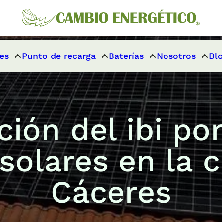
es
Punto de recarga
Baterías
Nosotros
Bl
ción del ibi por
solares en la 
Cáceres