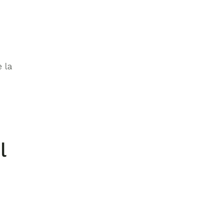
e la
l