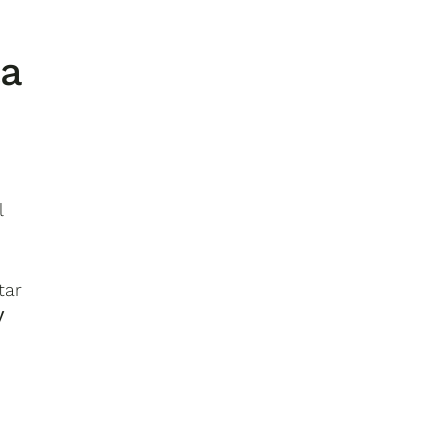
la
l
tar
y