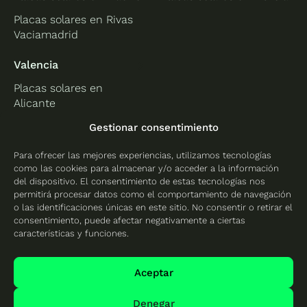
Placas solares en Rivas
Vaciamadrid
Valencia
Placas solares en
Alicante
Placas solares en
Gestionar consentimiento
Castellón
Para ofrecer las mejores experiencias, utilizamos tecnologías
Placas solares en
como las cookies para almacenar y/o acceder a la información
Valencia
del dispositivo. El consentimiento de estas tecnologías nos
permitirá procesar datos como el comportamiento de navegación
o las identificaciones únicas en este sitio. No consentir o retirar el
consentimiento, puede afectar negativamente a ciertas
características y funciones.
Protección de datos
Política de cookies
Aceptar
Mapa del sitio
Denegar